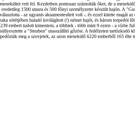
b menekültet vett fel. Kezdetben pontosan számolták őket, de a menekülők
 eredetileg 1500 utasra és 500 főnyi személyzetre készült hajón. A "Gust
tat választotta - az ugyanis aknamentesített volt -, és ezzel kitette magát
aka sötétjében haladó kivilágított (!) német hajót, és három torpedót lőtt 
 1239 embert tudott kimenteni, a többiek - több mint 9 ezren - a vízbe 
süllyesztette a "Steuben" utasszállító gőzöst. A fedélzeten tartózkodó k
orpedózták meg a szovjetek, az azon menekülő 6220 emberből 165 élte 