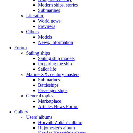
Modern ships, stories
Submarines
Literature
World news
Previews
Others
Models
News, information
Forum
Sailing ships
Sailing ship models
Preparing the ship
Sailor life
Marine XX. century masters
Submarines
Battleships
Passenger ships
General topics
Marketplace
Articles News Forum
Gallery
Users' albums
Horváth Zoltán's album
Hajómester's album