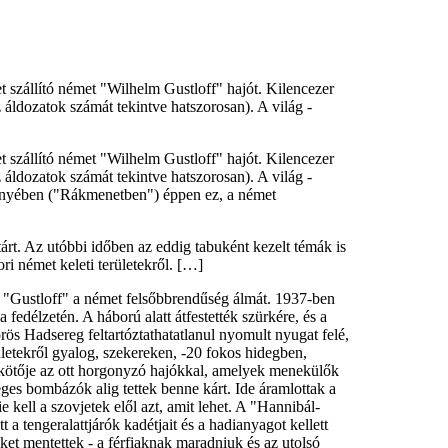
et szállító német "Wilhelm Gustloff" hajót. Kilencezer
 áldozatok számát tekintve hatszorosan). A világ -
et szállító német "Wilhelm Gustloff" hajót. Kilencezer
 áldozatok számát tekintve hatszorosan). A világ -
egényében ("Rákmenetben") éppen ez, a német
tárt. Az utóbbi időben az eddig tabuként kezelt témák is
 német keleti területekről. […]
a a "Gustloff" a német felsőbbrendűség álmát. 1937-ben
edélzetén. A háború alatt átfestették szürkére, és a
rös Hadsereg feltartóztathatatlanul nyomult nyugat felé,
etekről gyalog, szekereken, -20 fokos hidegben,
ikötője az ott horgonyzó hajókkal, amelyek menekülők
ges bombázók alig tettek benne kárt. Ide áramlottak a
kell a szovjetek elől azt, amit lehet. A "Hannibál-
a tengeralattjárók kadétjait és a hadianyagot kellett
et mentettek - a férfiaknak maradniuk és az utolsó