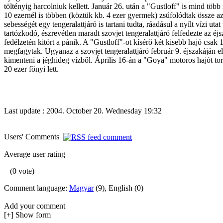
töltényig harcolniuk kellett. Január 26. után a "Gustloff" is mind töb
10 ezernél is többen (köztük kb. 4 ezer gyermek) zsúfolódtak össze az
sebességét egy tengeralattjáró is tartani tudta, ráadásul a nyílt vízi u
tartózkodó, észrevétlen maradt szovjet tengeralattjáró felfedezte az éjsz
fedélzetén kitört a pánik. A "Gustloff"-ot kísérő két kisebb hajó csak
megfagytak. Ugyanaz a szovjet tengeralattjáró február 9. éjszakáján el
kimenteni a jéghideg vízből. Április 16-án a "Goya" motoros hajót t
20 ezer főnyi lett.
Last update : 2004. October 20. Wednesday 19:32
Users' Comments
Average user rating
(0 vote)
Comment language:
Magyar
(9), English (0)
Add your comment
[+] Show form