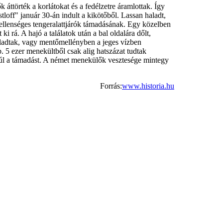
 áttörték a korlátokat és a fedélzetre áramlottak. Így
loff" január 30-án indult a kikötőből. Lassan haladt,
 az ellenséges tengeralattjárók támadásának. Egy közelben
ki rá. A hajó a találatok után a bal oldalára dőlt,
fulladtak, vagy mentőmellényben a jeges vízben
b. 5 ezer menekültből csak alig hatszázat tudtak
túl a támadást. A német menekülők vesztesége mintegy
Forrás:
www.historia.hu