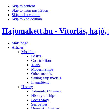
Skip to content
Skip to main navigation
Skip to 1st column
Skip to 2nd column
Hajomakett.hu - Vitorlás, hajó,
Main page
Articles
Modeling
Basics
Construction
Tools
Moderm ships
Other models
Sailing ship models
Intermittent
History
Admirals, Captains
History of ships
Boats Story
Sea battles
Hungarian history