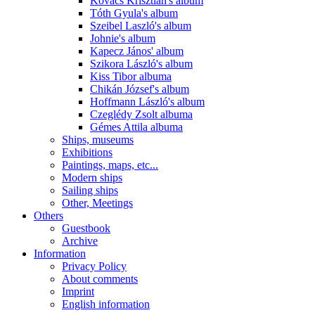
Kovács Krisztián's album
Tóth Gyula's album
Szeibel Laszló's album
Johnie's album
Kapecz János' album
Szikora László's album
Kiss Tibor albuma
Chikán József's album
Hoffmann László's album
Czeglédy Zsolt albuma
Gémes Attila albuma
Ships, museums
Exhibitions
Paintings, maps, etc...
Modern ships
Sailing ships
Other, Meetings
Others
Guestbook
Archive
Information
Privacy Policy
About comments
Imprint
English information