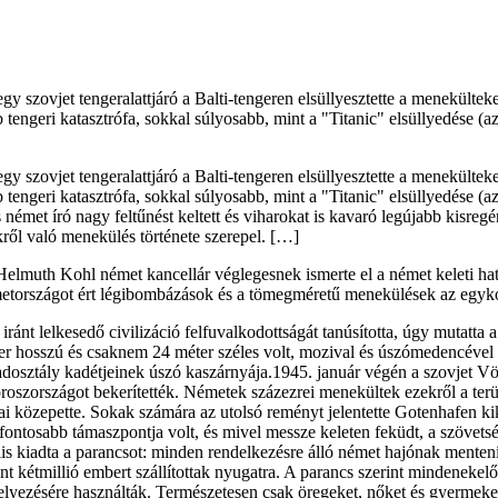
y szovjet tengeralattjáró a Balti-tengeren elsüllyesztette a menekültek
tengeri katasztrófa, sokkal súlyosabb, mint a "Titanic" elsüllyedése (az
y szovjet tengeralattjáró a Balti-tengeren elsüllyesztette a menekültek
tengeri katasztrófa, sokkal súlyosabb, mint a "Titanic" elsüllyedése (az
 német író nagy feltűnést keltett és viharokat is kavaró legújabb kisr
kről való menekülés története szerepel. […]
s Helmuth Kohl német kancellár véglegesnek ismerte el a német keleti ha
tországot ért légibombázások és a tömegméretű menekülések az egykori
iránt lelkesedő civilizáció felfuvalkodottságát tanúsította, úgy mutatt
er hosszú és csaknem 24 méter széles volt, mozival és úszómedencével a f
hadosztály kadétjeinek úszó kaszárnyája.1945. január végén a szovjet Vö
zországot bekerítették. Németek százezrei menekültek ezekről a terül
i közepette. Sokak számára az utolsó reményt jelentette Gotenhafen k
fontosabb támaszpontja volt, és mivel messze keleten feküdt, a szövetsé
 kiadta a parancsot: minden rendelkezésre álló német hajónak mentenie 
kétmillió embert szállítottak nyugatra. A parancs szerint mindenekelőtt 
lyezésére használták. Természetesen csak öregeket, nőket és gyermekek