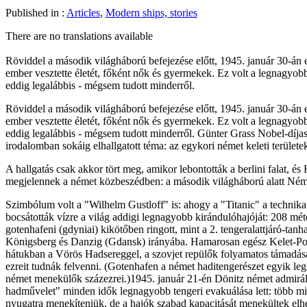
Published in :
Articles
,
Modern ships, stories
There are no translations available
Röviddel a második világháború befejezése előtt, 1945. január 30-án eg
ember vesztette életét, főként nők és gyermekek. Ez volt a legnagyobb 
eddig legalábbis - mégsem tudott minderről.
Röviddel a második világháború befejezése előtt, 1945. január 30-án eg
ember vesztette életét, főként nők és gyermekek. Ez volt a legnagyobb 
eddig legalábbis - mégsem tudott minderről. Günter Grass Nobel-díjas
irodalomban sokáig elhallgatott téma: az egykori német keleti területe
A hallgatás csak akkor tört meg, amikor lebontották a berlini falat, é
megjelennek a német közbeszédben: a második világháború alatt Néme
Szimbólum volt a "Wilhelm Gustloff" is: ahogy a "Titanic" a technika 
bocsátották vízre a világ addigi legnagyobb kirándulóhajóját: 208 mét
gotenhafeni (gdyniai) kikötőben ringott, mint a 2. tengeralattjáró-tan
Königsberg és Danzig (Gdansk) irányába. Hamarosan egész Kelet-Poros
hátukban a Vörös Hadsereggel, a szovjet repülők folyamatos támadása
ezreit tudnák felvenni. (Gotenhafen a német haditengerészet egyik leg
német menekülők százezrei.)1945. január 21-én Dönitz német admirális
hadművelet" minden idők legnagyobb tengeri evakuálása lett: több mint 
nyugatra menekíteniük, de a hajók szabad kapacitását menekültek elhe