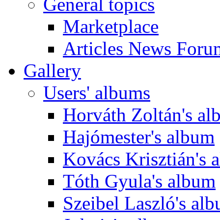
General topics
Marketplace
Articles News Foru
Gallery
Users' albums
Horváth Zoltán's a
Hajómester's album
Kovács Krisztián's 
Tóth Gyula's album
Szeibel Laszló's al