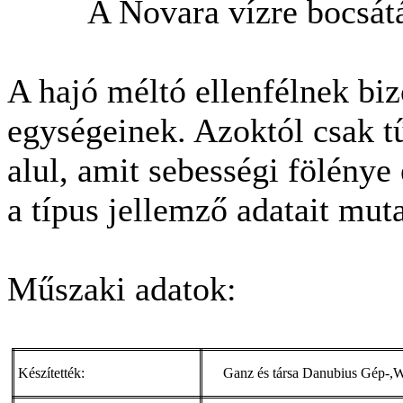
A Novara vízre bocsát
A hajó méltó ellenfélnek bi
egységeinek. Azoktól csak t
alul, amit sebességi fölénye 
a típus jellemző adatait muta
Műszaki adatok:
Készítették:
Ganz és társa Danubius Gép-,