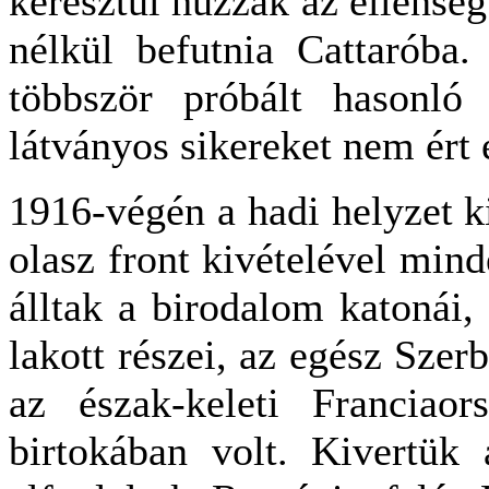
keresztül húzzák az ellenség
nélkül befutnia Cattaróba
többször próbált hasonló 
látványos sikereket nem ért 
1916-végén a hadi helyzet ki
olasz front kivételével mind
álltak a birodalom katonái,
lakott részei, az egész Sze
az észak-keleti Franciao
birtokában volt. Kivertük