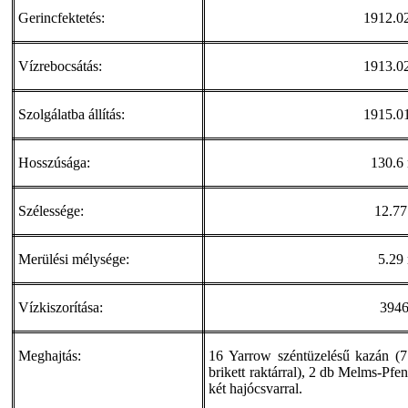
Gerincfektetés:
1912.02
Vízrebocsátás:
1913.02
Szolgálatba állítás:
1915.01
Hosszúsága:
130.6
Szélessége:
12.77
Merülési mélysége:
5.29
Vízkiszorítása:
3946
Meghajtás:
16 Yarrow széntüzelésű kazán (7
brikett raktárral), 2 db Melms-Pfe
két hajócsvarral.