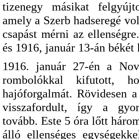
tizenegy másikat felgyújto
amely a Szerb hadseregé volt
csapást mérni az ellenségre
és 1916, január 13-án békét 
1916. január 27-én a Nov
rombolókkal kifutott, h
hajóforgalmát. Rövidesen a
visszafordult, így a gyor
tovább. Este 5 óra lőtt háro
álló ellenséges egységekkel