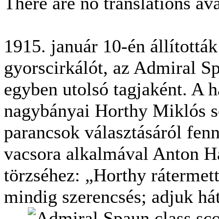
There are no translations ava
1915. január 10-én állítottá
gyorscirkálót, az Admiral S
egyben utolsó tagjaként. A 
nagybányai Horthy Miklós so
parancsok választásáról fenn
vacsora alkalmával Anton Ha
törzséhez: „Horthy rátermett
mindig szerencsés; adjuk hát