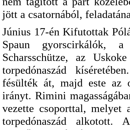
nem tágított a part közelé
jött a csatornából, feladatán
Június 17-én Kifutottak Pól
Spaun gyorscirkálók, 
Scharsschütze, az Uskoke
torpedónaszád kíséretében
fésülték át, majd este az 
irányt. Rimini magasságába
vezette csoporttal, melyet 
torpedónaszád alkotott.