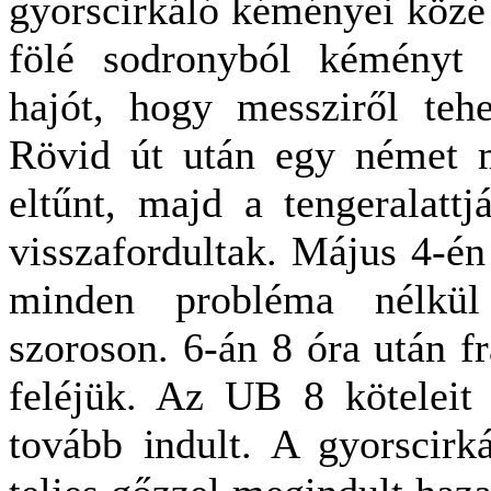
gyorscirkáló kéményei közé v
fölé sodronyból kéményt k
hajót, hogy messziről tehe
Rövid út után egy német m
eltűnt, majd a tengeralattjá
visszafordultak. Május 4-én 
minden probléma nélkül 
szoroson. 6-án 8 óra után f
feléjük. Az UB 8 köteleit 
tovább indult. A gyorscirká