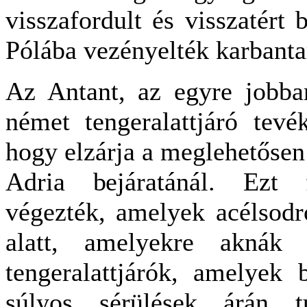
visszafordult és visszatért
Pólába vezényelték karbanta
Az Antant, az egyre jobba
német tengeralattjáró tevé
hogy elzárja a meglehetősen
Adria bejáratánál. Ezt f
végezték, amelyek acélsodr
alatt, amelyekre aknák 
tengeralattjárók, amelyek 
súlyos sérülések árán t