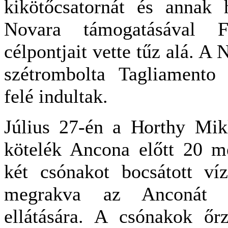
kikötőcsatornát és annak h
Novara támogatásával 
célpontjait vette tűz alá. A
szétrombolta Tagliamento 
felé indultak.
Július 27-én a Horthy Mikl
kötelék Ancona előtt 20 m
két csónakot bocsátott ví
megrakva az Anconát b
ellátására. A csónakok őr