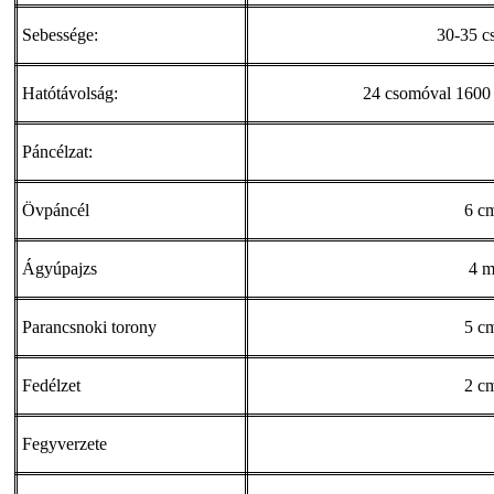
Sebessége:
30-35 c
Hatótávolság:
24 csomóval 1600 
Páncélzat:
Övpáncél
6 c
Ágyúpajzs
4 
Parancsnoki torony
5 c
Fedélzet
2 c
Fegyverzete