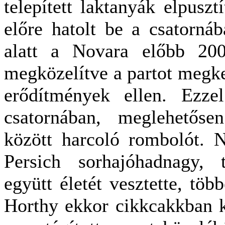
telepített laktanyák elpuszt
előre hatolt be a csatornáb
alatt a Novara előbb 20
megközelítve a partot megkez
erődítmények ellen. Ezzel
csatornában, meglehetőse
között harcoló rombolót. N
Persich sorhajóhadnagy, 
együtt életét vesztette, tö
Horthy ekkor cikkcakkban k