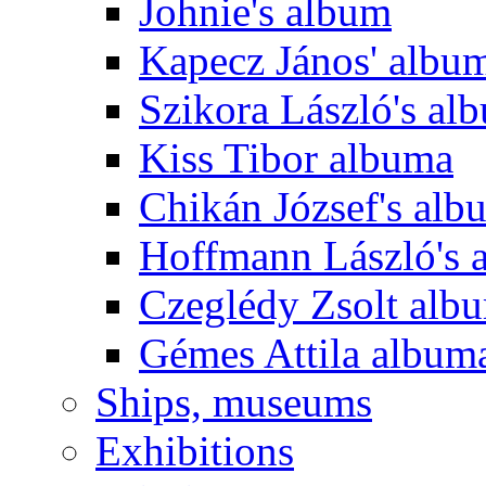
Johnie's album
Kapecz János' albu
Szikora László's al
Kiss Tibor albuma
Chikán József's alb
Hoffmann László's 
Czeglédy Zsolt alb
Gémes Attila album
Ships, museums
Exhibitions