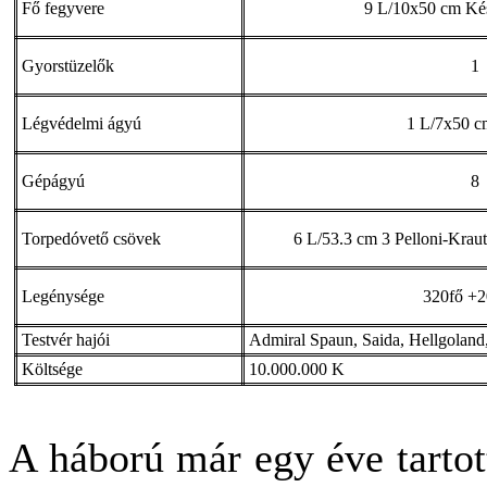
Fő fegyvere
9 L/10x50 cm Kés
Gyorstüzelők
1
Légvédelmi ágyú
1 L/7x50 c
Gépágyú
8
Torpedóvető csövek
6 L/53.3 cm 3 Pelloni-Kraut
Legénysége
320fő +20
Testvér hajói
Admiral Spaun, Saida, Hellgoland
Költsége
10.000.000 K
A háború már egy éve tartot