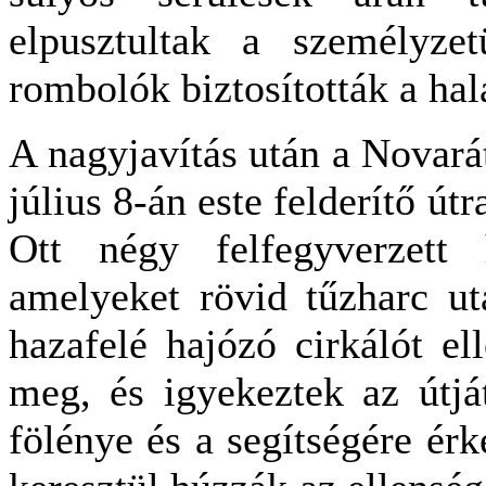
elpusztultak a személyzet
rombolók biztosították a ha
A nagyjavítás után a Novará
július 8-án este felderítő út
Ott négy felfegyverzett h
amelyeket rövid tűzharc ut
hazafelé hajózó cirkálót e
meg, és igyekeztek az útjá
fölénye és a segítségére ér