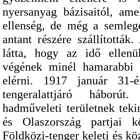
nyersanyag bázisaitól, am
ellenség, de még a semlege
antant részére szállítottá
látta, hogy az idő ellen
végének minél hamarabbi b
elérni. 1917 január 31-é
tengeralattjáró háborút
hadműveleti területnek teki
és Olaszország partjai k
Földközi-tenger keleti és k