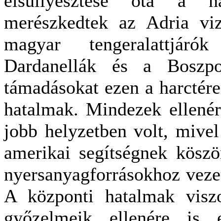
elsüllyesztése óta a 
merészkedtek az Adria viz
magyar tengeralattjáró
Dardanellák és a Boszpo
támadásokat ezen a harctére
hatalmak. Mindezek ellenér
jobb helyzetben volt, mivel
amerikai segítségnek kösz
nyersanyagforrásokhoz vezet
A központi hatalmak viszo
győzelmeik ellenére is 