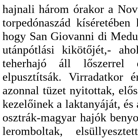
hajnali három órakor a No
torpedónaszád kíséretében k
hogy San Giovanni di Medu
utánpótlási kikötőjét,- aho
teherhajó áll lőszerrel
elpusztítsák. Virradatkor é
azonnal tüzet nyitottak, elős
kezelőinek a laktanyáját, és 
osztrák-magyar hajók benyo
leromboltak, elsüllyeszt