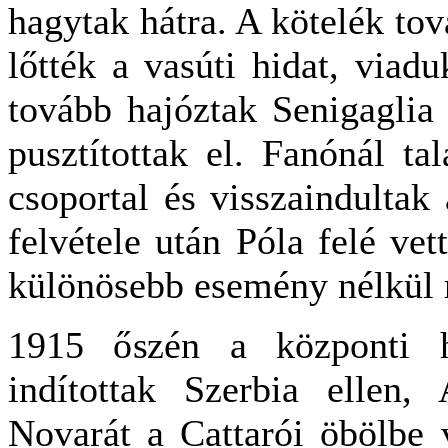
hagytak hátra. A kötelék tov
lőtték a vasúti hidat, viadu
tovább hajóztak Senigaglia 
pusztítottak el. Fanónál t
csoportal és visszaindulta
felvétele után Póla felé ve
különösebb esemény nélkül 
1915 őszén a központi h
indítottak Szerbia ellen
Novarát a Cattarói öbölbe 