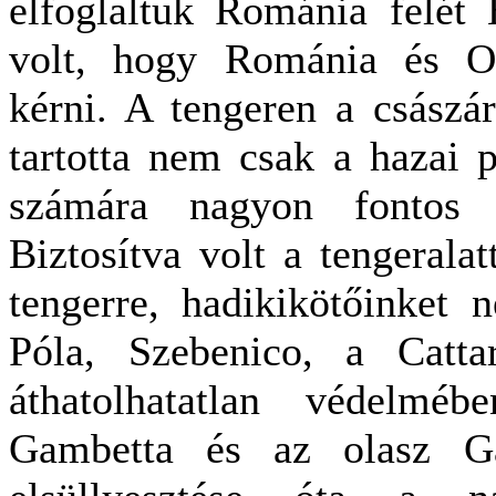
elfoglaltuk Románia felét 
volt, hogy Románia és Or
kérni. A tengeren a császári
tartotta nem csak a hazai p
számára nagyon fontos m
Biztosítva volt a tengeralat
tengerre, hadikikötőinket 
Póla, Szebenico, a Cattar
áthatolhatatlan védelmé
Gambetta és az olasz Gar