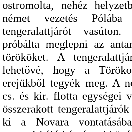
ostromolta, nehéz helyzet
német vezetés Pólába
tengeralattjárót vasúton
próbálta meglepni az anta
törököket. A tengeralattj
lehetővé, hogy a Törökor
erejükből tegyék meg. A n
cs. és kir. flotta egységei 
összerakott tengeralattjáró
ki a Novara vontatásáb