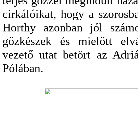
teljes gőzzel megindult haza
cirkálóikat, hogy a szorosb
Horthy azonban jól számo
gőzkészek és mielőtt elv
vezető utat betört az Adri
Pólában.