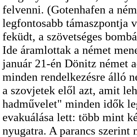
felvenni. (Gotenhafen a ném
legfontosabb támaszpontja v
feküdt, a szövetséges bombáz
Ide áramlottak a német mene
január 21-én Dönitz német ad
minden rendelkezésre álló n
a szovjetek elől azt, amit le
hadművelet" minden idők le
evakuálása lett: több mint ké
nyugatra. A parancs szerint 