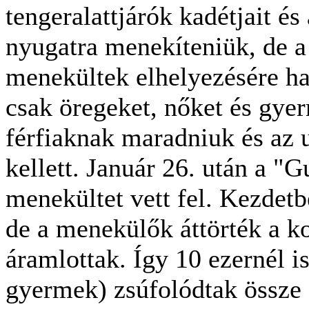
tengeralattjárók kadétjait és
nyugatra menekíteniük, de a
menekültek elhelyezésére ha
csak öregeket, nőket és gye
férfiaknak maradniuk és az u
kellett. Január 26. után a "G
menekültet vett fel. Kezdet
de a menekülők áttörték a ko
áramlottak. Így 10 ezernél i
gyermek) zsúfolódtak össze 