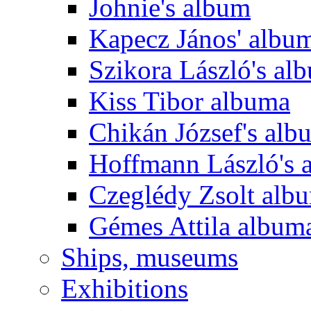
Johnie's album
Kapecz János' albu
Szikora László's al
Kiss Tibor albuma
Chikán József's alb
Hoffmann László's 
Czeglédy Zsolt alb
Gémes Attila album
Ships, museums
Exhibitions