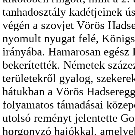
tanhadosztály kadétjeinek ú
végén a szovjet Vörös Hadser
nyomult nyugat felé, König
irányába. Hamarosan egész 
bekerítették. Németek száze
területekről gyalog, szekere
hátukban a Vörös Hadseregge
folyamatos támadásai közep
utolsó reményt jelentette Go
horgonyzó hajókkal, amelye