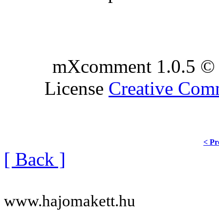
mXcomment 1.0.5 © 
License
Creative Co
< Pr
[ Back ]
www.hajomakett.hu