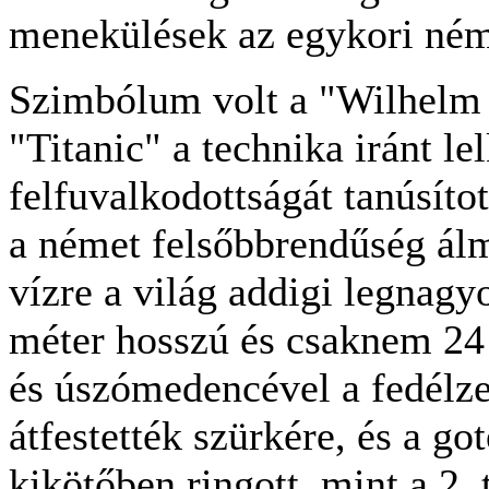
menekülések az egykori néme
Szimbólum volt a "Wilhelm G
"Titanic" a technika iránt le
felfuvalkodottságát tanúsíto
a német felsőbbrendűség álm
vízre a világ addigi legnagy
méter hosszú és csaknem 24 
és úszómedencével a fedélze
átfestették szürkére, és a go
kikötőben ringott, mint a 2. 