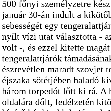
500 főnyi személyzetre készü
január 30-án indult a kikötő
sebességét egy tengeralattjár
nyílt vízi utat választotta -
volt -, és ezzel kitette magá
tengeralattjárók támadásána
észrevétlen maradt szovjet te
éjszaka sötétjében haladó kiv
három torpedót lőtt ki rá. A 
oldalára dőlt, fedélzetén kit