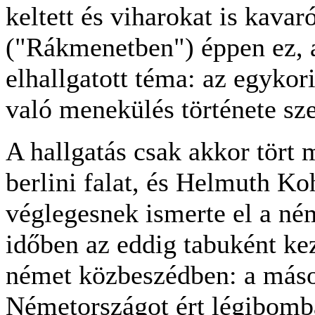
keltett és viharokat is kava
("Rákmenetben") éppen ez, 
elhallgatott téma: az egykori
való menekülés története sz
A hallgatás csak akkor tört 
berlini falat, és Helmuth Ko
véglegesnek ismerte el a ném
időben az eddig tabuként ke
német közbeszédben: a máso
Németországot ért légibomb