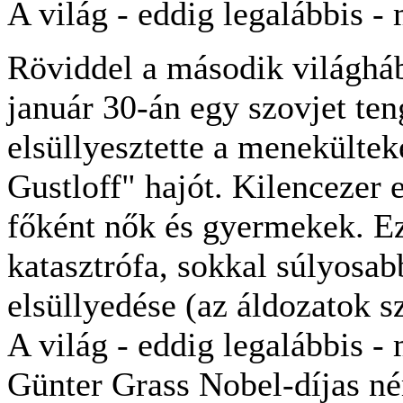
A világ - eddig legalábbis -
Röviddel a második világháb
január 30-án egy szovjet ten
elsüllyesztette a menekültek
Gustloff" hajót. Kilencezer e
főként nők és gyermekek. Ez
katasztrófa, sokkal súlyosab
elsüllyedése (az áldozatok s
A világ - eddig legalábbis -
Günter Grass Nobel-díjas né