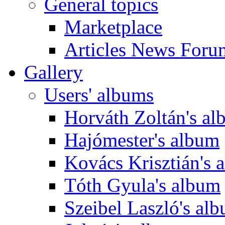
General topics
Marketplace
Articles News Foru
Gallery
Users' albums
Horváth Zoltán's a
Hajómester's album
Kovács Krisztián's 
Tóth Gyula's album
Szeibel Laszló's al