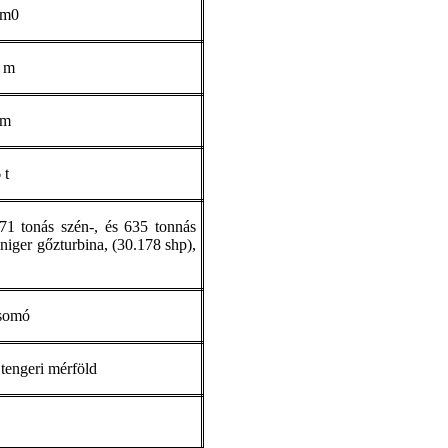
 m0
 m
 m
 t
71 tonás szén-, és 635 tonnás
nniger gőzturbina, (30.178 shp),
somó
tengeri mérföld