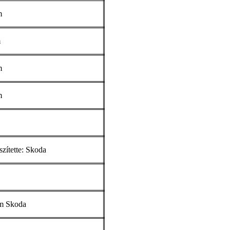
m
m
m
m
zítette: Skoda
m Skoda