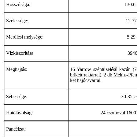
Hosszúsága:
130.6
Szélessége:
12.77
Merülési mélysége:
5.29
Vízkiszorítása:
3946
Meghajtás:
16 Yarrow széntüzelésű kazán (7
brikett raktárral), 2 db Melms-Pfe
két hajócsvarral.
Sebessége:
30-35 c
Hatótávolság:
24 csomóval 1600 
Páncélzat: