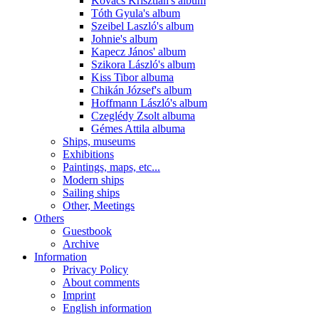
Kovács Krisztián's album
Tóth Gyula's album
Szeibel Laszló's album
Johnie's album
Kapecz János' album
Szikora László's album
Kiss Tibor albuma
Chikán József's album
Hoffmann László's album
Czeglédy Zsolt albuma
Gémes Attila albuma
Ships, museums
Exhibitions
Paintings, maps, etc...
Modern ships
Sailing ships
Other, Meetings
Others
Guestbook
Archive
Information
Privacy Policy
About comments
Imprint
English information