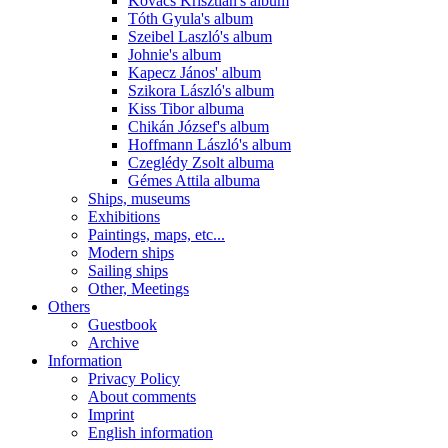
Kovács Krisztián's album
Tóth Gyula's album
Szeibel Laszló's album
Johnie's album
Kapecz János' album
Szikora László's album
Kiss Tibor albuma
Chikán József's album
Hoffmann László's album
Czeglédy Zsolt albuma
Gémes Attila albuma
Ships, museums
Exhibitions
Paintings, maps, etc...
Modern ships
Sailing ships
Other, Meetings
Others
Guestbook
Archive
Information
Privacy Policy
About comments
Imprint
English information