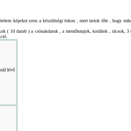
ítettem képeket ezen a készültségi fokon , mert tartok tőle , hogy mi
k ( 10 darab ) a csónakdaruk , a mentőtutajok, korlátok , rácsok, 3 d
ció.
knál lévő