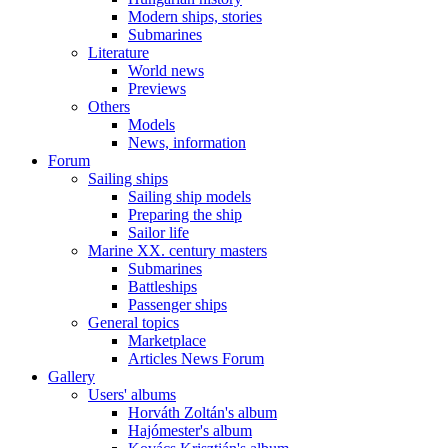
Modern ships, stories
Submarines
Literature
World news
Previews
Others
Models
News, information
Forum
Sailing ships
Sailing ship models
Preparing the ship
Sailor life
Marine XX. century masters
Submarines
Battleships
Passenger ships
General topics
Marketplace
Articles News Forum
Gallery
Users' albums
Horváth Zoltán's album
Hajómester's album