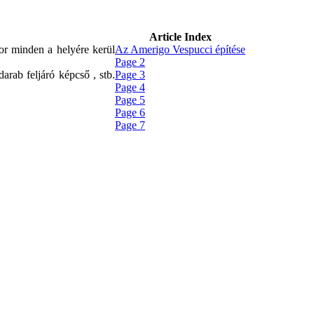
Article Index
kor minden a helyére kerül
Az Amerigo Vespucci építése
Page 2
arab feljáró képcső , stb.
Page 3
Page 4
Page 5
Page 6
Page 7