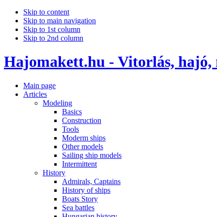
Skip to content
Skip to main navigation
Skip to 1st column
Skip to 2nd column
Hajomakett.hu - Vitorlás, hajó,
Main page
Articles
Modeling
Basics
Construction
Tools
Moderm ships
Other models
Sailing ship models
Intermittent
History
Admirals, Captains
History of ships
Boats Story
Sea battles
Hungarian history