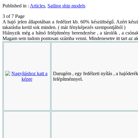
Published in :
Articles
,
Sailing ship models
3 of 7 Page
A hajó jelen állapotában a fedélzet kb. 60% készültségű. Azért kész
takarásba kerül sok minden. ( már fényképezés szempontjából )
Hiányzik még a hátsó felépítmény berendezése , a tárolók , a csónako
Magam sem tudom pontosan számba venni. Mindenesetre itt tart az ak
Darugém , egy fedélzeti nyílás , a hajóderé
felépítménnyel.