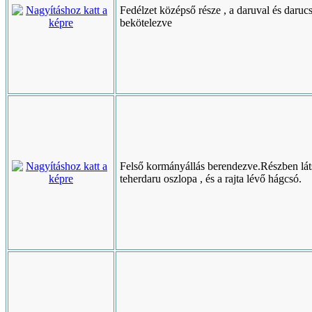
Fedélzet középső része , a daruval és daruc
bekötelezve
Felső kormányállás berendezve.Részben lát
teherdaru oszlopa , és a rajta lévő hágcsó.