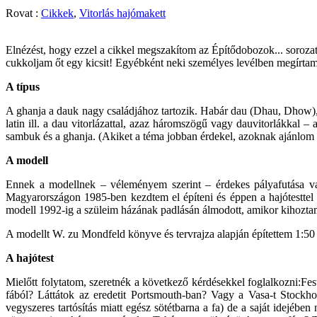
Rovat :
Cikkek
,
Vitorlás hajómakett
Elnézést, hogy ezzel a cikkel megszakítom az Építődobozok... soroz
cukkoljam őt egy kicsit! Egyébként neki személyes levélben megírtam
A típus
A ghanja a dauk nagy családjához tartozik. Habár dau (Dhau, Dhow), m
latin ill. a dau vitorlázattal, azaz háromszögű vagy dauvitorlákkal 
sambuk és a ghanja. (Akiket a téma jobban érdekel, azoknak ajánlom
A modell
Ennek a modellnek – véleményem szerint – érdekes pályafutása van
Magyarországon 1985-ben kezdtem el építeni és éppen a hajótestte
modell 1992-ig a szüleim házának padlásán álmodott, amikor kihoztam 
A modellt W. zu Mondfeld könyve és tervrajza alapján építettem 1:5
A hajótest
Mielőtt folytatom, szeretnék a következő kérdésekkel foglalkozni:Fes
fából? Láttátok az eredetit Portsmouth-ban? Vagy a Vasa-t Stockhol
vegyszeres tartósítás miatt egész sötétbarna a fa) de a saját idejében