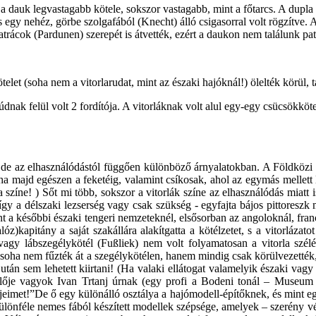
 a dauk legvastagabb kötele, sokszor vastagabb, mint a főtarcs. A dupla 
 egy nehéz, görbe szolgafából (Knecht) álló csigasorral volt rögzítve. A
trácok (Pardunen) szerepét is átvették, ezért a daukon nem találunk pat
let (soha nem a vitorlarudat, mint az északi hajóknál!) ölelték körül, t
rúdnak felül volt 2 fordítója. A vitorláknak volt alul egy-egy csücsökkö
 de az elhasználódástól függően különböző árnyalatokban. A Földközi és
ha majd egészen a feketéig, valamint csíkosak, ahol az egymás mellet
a színe! ) Sőt mi több, sokszor a vitorlák színe az elhasználódás miatt
 így a délszaki lezserség vagy csak szükség - egyfajta bájos pittoresz
t a későbbi északi tengeri nemzeteknél, elsősorban az angoloknál, fra
)kapitány a saját szakállára alakítgatta a kötélzetet, s a vitorlázatot
 vagy lábszegélykötél (Fußliek) nem volt folyamatosan a vitorla szé
 soha nem fűzték át a szegélykötélen, hanem mindig csak körülvezették
tán sem lehetett kiirtani! (Ha valaki ellátogat valamelyik északi vagy
telője vagyok Ivan Trtanj úrnak (egy profi a Bodeni tonál – Museu
eimet!”De ő egy különálló osztálya a hajómodell-építőknek, és mint e
önféle nemes fából készített modellek szépsége, amelyek – szerény vé