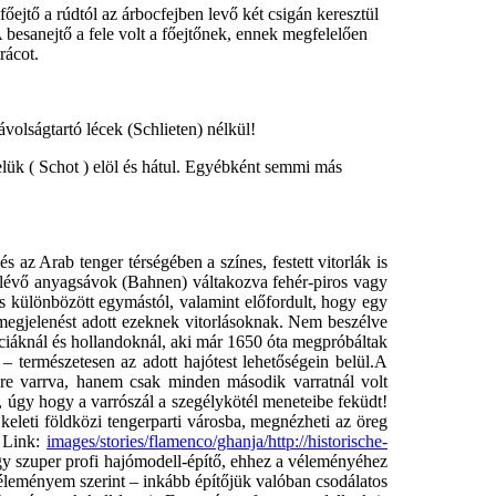
főejtő a rúdtól az árbocfejben levő két csigán keresztül
 besanejtő a fele volt a főejtőnek, ennek megfelelően
rácot.
ávolságtartó lécek (Schlieten) nélkül!
telük ( Schot ) elöl és hátul. Egyébként semmi más
 az Arab tenger térségében a színes, festett vitorlák is
t lévő anyagsávok (Bahnen) váltakozva fehér-piros vagy
 is különbözött egymástól, valamint előfordult, hogy egy
k megjelenést adott ezeknek vitorlásoknak. Nem beszélve
nciáknál és hollandoknál, aki már 1650 óta megpróbáltak
 – természetesen az adott hajótest lehetőségein belül.A
lére varrva, hanem csak minden második varratnál volt
, úgy hogy a varrószál a szegélykötél meneteibe feküdt!
 keleti földközi tengerparti városba, megnézheti az öreg
m Link:
images/stories/flamenco/ghanja/http://historische-
gy szuper profi hajómodell-építő, ehhez a véleményéhez
leményem szerint – inkább építőjük valóban csodálatos