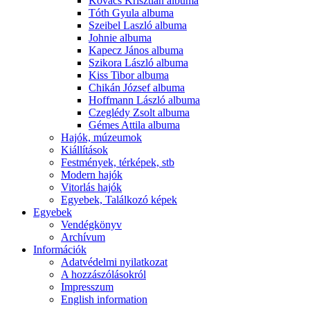
Kovács Krisztián albuma
Tóth Gyula albuma
Szeibel Laszló albuma
Johnie albuma
Kapecz János albuma
Szikora László albuma
Kiss Tibor albuma
Chikán József albuma
Hoffmann László albuma
Czeglédy Zsolt albuma
Gémes Attila albuma
Hajók, múzeumok
Kiállítások
Festmények, térképek, stb
Modern hajók
Vitorlás hajók
Egyebek, Találkozó képek
Egyebek
Vendégkönyv
Archívum
Információk
Adatvédelmi nyilatkozat
A hozzászólásokról
Impresszum
English information