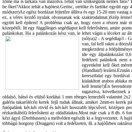
zöme ma is tarkára van mázolva.Tehát van szükségünk nemes fára? T
be őket?Akkor tehát a hajótest.Gerinc, orrtöke és fartöke együtt egy
módszer)Az egész bordázat fejtetőre állítva és egy 15-20 mm vastag 
ez, a véres kezdő nyulak olvassanak sok szakirodalmat.)Szép lenne
együtt kell építeni! A probléma csak az, hogy ezen a részen már n
közepétől. Itt egy függőleges segédlapot kell felerősíteni, amire pontos
palánkokat. Ha a palánkozás kész van, le lehet vágni a léceket az áltü
(sólya)2 - A segédlap3 - G
van, fal kell rakni a dörzsf
megkezdeni a felépítményeke
ide egy álpalánkozást 0,6
fedélzeti palánkok nem 
egyenként kell őket méretr
(Handlauf) lezárni.Ezután a 
keresztfalat egy bordával
kialakított arabos ablaka
kell lennie!)Én berendezt
ragasztva, következnek a 
oldalsó, hátsó és elülső korlátai 1 mm réteges lemezből valamint 2x
galéria takarólécén kerek fejű rudak állnak, amiket 2mm-es kerek pál
futópalánk két-két rövid és két-két hosszabb lépcsővel, középen ped
rézkarikából) felerősíteni az oldalfalakra.Most már csak a 8 db. 6 fo
kézi ágyú (Drehbassen) a mellvéden egészíti ki a fegyverzetet. A haj
többágú horgony (Draggen) volt a fedélzeten, ill. a hajóűrben raktáro