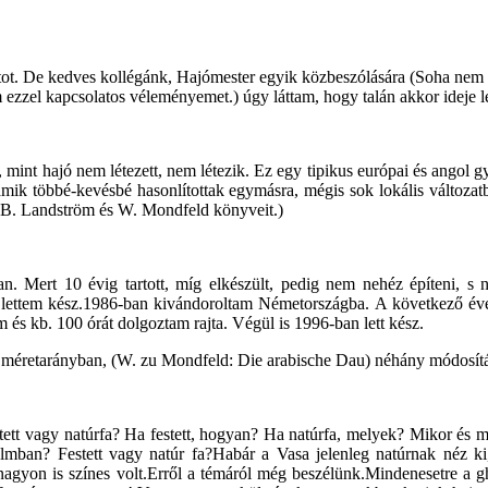
atot. De kedves kollégánk, Hajómester egyik közbeszólására (Soha nem 
 ezzel kapcsolatos véleményemet.) úgy láttam, hogy talán akkor ideje l
int hajó nem létezett, nem létezik. Ez egy tipikus európai és angol g
– amik többé-kevésbé hasonlítottak egymásra, mégis sok lokális változat
 B. Landström és W. Mondfeld könyveit.)
. Mert 10 évig tartott, míg elkészült, pedig nem nehéz építeni, s
l lettem kész.1986-ban kivándoroltam Németországba. A következő év
és kb. 100 órát dolgoztam rajta. Végül is 1996-ban lett kész.
0 méretarányban, (W. zu Mondfeld: Die arabische Dau) néhány módosítá
tett vagy natúrfa? Ha festett, hogyan? Ha natúrfa, melyek? Mikor és m
mban? Festett vagy natúr fa?Habár a Vasa jelenleg natúrnak néz ki, 
 nagyon is színes volt.Erről a témáról még beszélünk.Mindenesetre a gha