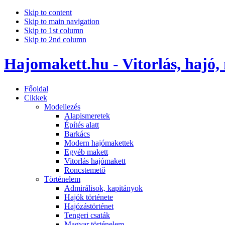
Skip to content
Skip to main navigation
Skip to 1st column
Skip to 2nd column
Hajomakett.hu - Vitorlás, hajó,
Főoldal
Cikkek
Modellezés
Alapismeretek
Építés alatt
Barkács
Modern hajómakettek
Egyéb makett
Vitorlás hajómakett
Roncstemető
Történelem
Admirálisok, kapitányok
Hajók története
Hajózástörténet
Tengeri csaták
Magyar történelem