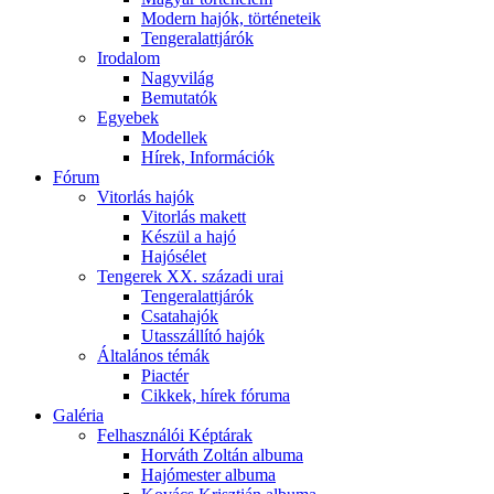
Modern hajók, történeteik
Tengeralattjárók
Irodalom
Nagyvilág
Bemutatók
Egyebek
Modellek
Hírek, Információk
Fórum
Vitorlás hajók
Vitorlás makett
Készül a hajó
Hajósélet
Tengerek XX. századi urai
Tengeralattjárók
Csatahajók
Utasszállító hajók
Általános témák
Piactér
Cikkek, hírek fóruma
Galéria
Felhasználói Képtárak
Horváth Zoltán albuma
Hajómester albuma