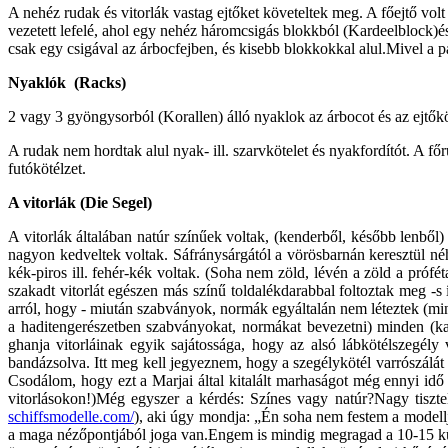
A nehéz rudak és vitorlák vastag ejtőket követeltek meg. A főejtő volt
vezetett lefelé, ahol egy nehéz háromcsigás blokkból (Kardeelblock)és
csak egy csigával az árbocfejben, és kisebb blokkokkal alul.Mivel a pa
Nyaklók (Racks)
2 vagy 3 gyöngysorból (Korallen) álló nyaklok az árbocot és az ejtőköte
A rudak nem hordtak alul nyak- ill. szarvkötelet és nyakfordítót. A fő
futókötélzet.
A vitorlák (Die Segel)
A vitorlák általában natúr színűek voltak, (kenderből, később lenből)
nagyon kedveltek voltak. Sáfránysárgától a vörösbarnán keresztül né
kék-piros ill. fehér-kék voltak. (Soha nem zöld, lévén a zöld a prófét
szakadt vitorlát egészen más színű toldalékdarabbal foltoztak meg -s
arról, hogy - miután szabványok, normák egyáltalán nem léteztek (min
a haditengerészetben szabványokat, normákat bevezetni) minden (kalóz
ghanja vitorláinak egyik sajátossága, hogy az alsó lábkötélszegély
bandázsolva. Itt meg kell jegyeznem, hogy a szegélykötél varrószálát
Csodálom, hogy ezt a Marjai által kitalált marhaságot még ennyi idő u
vitorlásokon!)Még egyszer a kérdés: Színes vagy natúr?Nagy tisz
schiffsmodelle.com/
), aki úgy mondja: „Én soha nem festem a modellj
a maga nézőpontjából joga van.Engem is mindig megragad a 10-15 kül