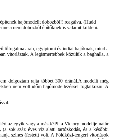
építenék hajómodellt dobozból!) reagálva, (Hadd
enne a nem dobozból építőknek is valamit küldeni.
yűjtőfogalma arab, egyiptomi és indiai hajóknak, mind a
ban vitorláztak. A legismertebbek közülük a baghalla, a
 nem dolgoztam rajta többet 300 óránál.A modellt még
ekben nem volt időm hajómodellezéssel foglalkozni. A
ssal.
iért az egyik vagy a másik?Pl. a Victory modellje natúr
(a sok száz éves víz alatti tartózkodás, és a későbbi
nja színes (festett) volt. A Földközi-tengeri vitorlások