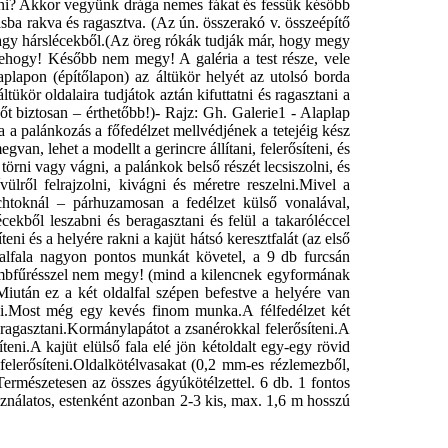
ni? Akkor vegyünk drága nemes fákat és fessük később
sba rakva és ragasztva. (Az ún. összerakó v. összeépítő
vagy hárslécekből.(Az öreg rókák tudják már, hogy megy
Sehogy! Később nem megy! A galéria a test része, vele
plapon (építőlapon) az áltükör helyét az utolsó borda
ltükör oldalaira tudjátok aztán kifuttatni és ragasztani a
sőt biztosan – érthetőbb!)
- Rajz: Gh. Galerie1 - Alaplap
 a palánkozás a főfedélzet mellvédjének a tetejéig kész
gvan, lehet a modellt a gerincre állítani, felerősíteni, és
törni vagy vágni, a palánkok belső részét lecsiszolni, és
ülről felrajzolni, kivágni és méretre reszelni.Mivel a
toknál – párhuzamosan a fedélzet külső vonalával,
cekből leszabni és beragasztani és felül a takaróléccel
teni és a helyére rakni a kajüt hátsó keresztfalát (az első
oldalfala nagyon pontos munkát követel, a 9 db furcsán
 lombfűrésszel nem megy! (mind a kilencnek egyformának
iután ez a két oldalfal szépen befestve a helyére van
ezni.Most még egy kevés finom munka.A félfedélzet két
ragasztani.Kormánylapátot a zsanérokkal felerősíteni.A
eni.A kajüt elülső fala elé jön kétoldalt egy-egy rövid
felerősíteni.Oldalkötélvasakat (0,2 mm-es rézlemezből,
 Természetesen az összes ágyúkötélzettel. 6 db. 1 fontos
sználatos, estenként azonban 2-3 kis, max. 1,6 m hosszú