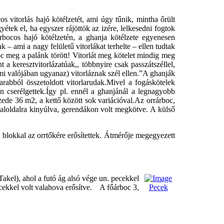
vitorlás hajó kötélzetét, ami úgy tűnik, mintha őrült
ek el, ha egyszer rájöttök az izére, lelkesedni fogtok
bocos hajó kötélzetén, a ghanja kötélzete egyenesen
 – ami a nagy felületű vitorlákat terhelte – ellen tudtak
boc meg a palánk törött! Vitorlát meg kötelet mindig meg
 a keresztvitorlázatúak,, többnyire csak passzátszéllel,
ami valójában ugyanaz) vitorláznak szél ellen.”A ghanják
rabból összetoldott vitorlarudak.Mivel a fogáskötelek
en cserélgettek.Így pl. ennél a ghanjánál a legnagyobb
izede 36 m2, a kettő között sok variációval.Az orrárboc,
baloldalra kinyúlva, gerendákon volt megkötve. A külső
 blokkal az orrtőkére erősítettek. Átmérője megegyezett
akel), ahol a futó ág alsó vége un. pecekkel
ecekkel volt valahova erősítve. A főárboc 3,
Pecek