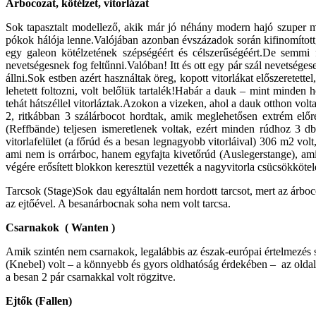
Árbocozat, kötélzet, vitorlázat
Sok tapasztalt modellező, akik már jó néhány modern hajó szuper mo
pókok hálója lenne.Valójában azonban évszázadok során kifinomított,
egy galeon kötélzetének szépségéért és célszerűségéért.De semmi
nevetségesnek fog feltűnni.Valóban! Itt és ott egy pár szál nevetséges
állni.Sok estben azért használtak öreg, kopott vitorlákat előszeretet
lehetett foltozni, volt belőlük tartalék!Habár a dauk – mint minden h
tehát hátszéllel vitorláztak.Azokon a vizeken, ahol a dauk otthon vol
2, ritkábban 3 szálárbocot hordtak, amik meglehetősen extrém előr
(Reffbände) teljesen ismeretlenek voltak, ezért minden rúdhoz 3 db.
vitorlafelület (a főrúd és a besan legnagyobb vitorláival) 306 m2 vol
ami nem is orrárboc, hanem egyfajta kivetőrúd (Auslegerstange), ami
végére erősített blokkon keresztül vezették a nagyvitorla csücsökkötelé
Tarcsok (Stage)Sok dau egyáltalán nem hordott tarcsot, mert az árboc
az ejtőével. A besanárbocnak soha nem volt tarcsa.
Csarnakok ( Wanten )
Amik szintén nem csarnakok, legalábbis az észak-európai értelmezés sz
(Knebel) volt – a könnyebb és gyors oldhatóság érdekében – az oldalk
a besan 2 pár csarnakkal volt rögzitve.
Ejtők (Fallen)