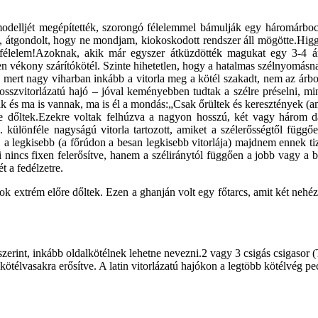
delljét megépítették, szorongó félelemmel bámulják egy háromárbocos 
 átgondolt, hogy ne mondjam, kiokoskodott rendszer áll mögötte.Higgyét
 félelem!Azoknak, akik már egyszer átküzdötték magukat egy 3-4 ár
en vékony szárítókötél. Szinte hihetetlen, hogy a hatalmas szélnyomásnak
tel, mert nagy viharban inkább a vitorla meg a kötél szakadt, nem az ár
osszvitorlázatú hajó – jóval keményebben tudtak a szélre préselni, mint
tak és ma is vannak, ma is él a mondás:„Csak őrültek és keresztények (
e dőltek.Ezekre voltak felhúzva a nagyon hosszú, két vagy három da
 különféle nagyságú vitorla tartozott, amiket a szélerősségtől függő
t, a legkisebb (a főrúdon a besan legkisebb vitorlája) majdnem ennek t
 nincs fixen felerősítve, hanem a széliránytól függően a jobb vagy a 
t a fedélzetre.
ok extrém előre dőltek. Ezen a ghanján volt egy főtarcs, amit két nehéz
erint, inkább oldalkötélnek lehetne nevezni.2 vagy 3 csigás csigasor (T
ötélvasakra erősítve. A latin vitorlázatú hajókon a legtöbb kötélvég p