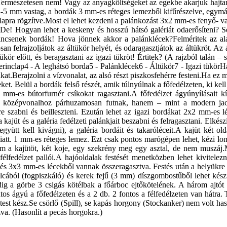
ermészetesen nem! Vagy az anyagköltségeket az egekbe akarjuk hajta
 4-5 mm vastag, a bordák 3 mm-es réteges lemezből kifűrészelve, egymá
alapra rögzítve.Most el lehet kezdeni a palánkozást 3x2 mm-es fenyő- 
!De! Hogyan lehet a keskeny és hosszú hátsó galériát odaerősíteni? 
incsenek bordák! Hova jönnek akkor a palánklécek?Felméritek az ala
an felrajzoljátok az áltükör helyét, és odaragasztjátok az áltükröt. Az á
kör előtt, és beragasztani az igazi tükröt! Értitek? (A rajzból talán – 
erinclap4 - A leghátsó borda5 - Palánklécek6 - Áltükör7 - Igazi tükörHa
ákat.Berajzolni a vízvonalat, az alsó részt piszkosfehérre festeni.Ha ez me
t. Belül a bordák felső részét, amik túlnyúlnak a főfedélzeten, ki kell 
 mm-es bútorfurnér csíkokat ragasztani.A főfedélzet ágyúnyílásait kív
a középvonalhoz párhuzamosan futnak, hanem – mint a modern jach
e szabni és beilleszteni. Ezután lehet az igazi bordákat 2x2 mm-es lé
kajüt és a galéria fedélzeti palánkjait beszabni és felragasztani. Elkészí
 együtt kell kivágni), a galéria bordáit és takaróléceit.A kajüt két 
 miatt. 1 mm-es réteges lemez. Ezt csak pontos marógépen lehet, kézi
em a kajütöt, két koje, egy szekrény meg egy asztal, de nem muszáj.M
félfedélzet pallói.A hajóoldalak festését menetközben lehet kivitel
2 és 3x3 mm-es lécekből vannak összeragasztva. Festés után a helyükre 
cából (fogpiszkáló) és kerek fejű (3 mm) díszgombostűből lehet készít
ig a görbe 3 csigás kötélbak a főárboc ejtőkötelének. A három ajtót 
ntos ágyú a főfedélzeten és a 2 db. 2 fontos a félfedélzeten van hátra.
ótest kész.Se csörlő (Spill), se kapás horgony (Stockanker) nem volt ha
zva. (Hasonlít a pecás horgokra.)