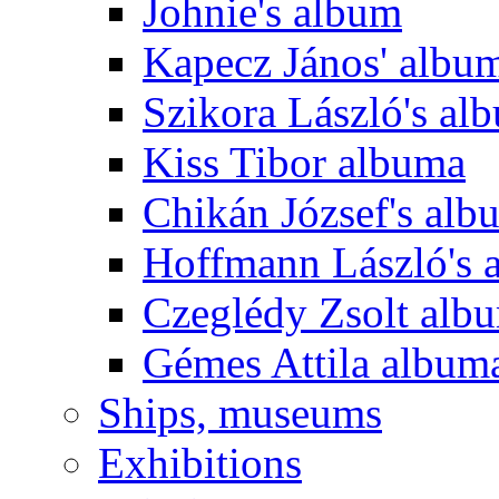
Johnie's album
Kapecz János' albu
Szikora László's al
Kiss Tibor albuma
Chikán József's alb
Hoffmann László's 
Czeglédy Zsolt alb
Gémes Attila album
Ships, museums
Exhibitions