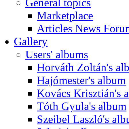
General topics
Marketplace
Articles News Foru
Gallery
Users' albums
Horváth Zoltán's a
Hajómester's album
Kovács Krisztián's 
Tóth Gyula's album
Szeibel Laszló's al