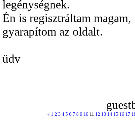
legénységnek.
Én is regisztráltam magam,
gyarapítom az oldalt.
üdv
guest
«
1
2
3
4
5
6
7
8
9
10
11
12
13
14
15
16
17
1