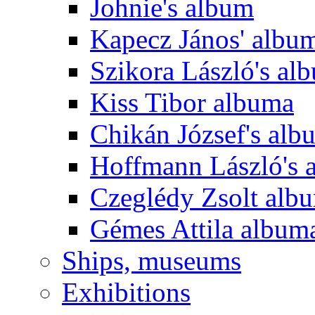
Johnie's album
Kapecz János' albu
Szikora László's al
Kiss Tibor albuma
Chikán József's alb
Hoffmann László's 
Czeglédy Zsolt alb
Gémes Attila album
Ships, museums
Exhibitions