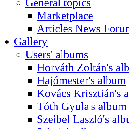
General topics
Marketplace
Articles News Foru
Gallery
Users' albums
Horváth Zoltán's a
Hajómester's album
Kovács Krisztián's 
Tóth Gyula's album
Szeibel Laszló's al