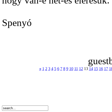
hogy van-e net-es elérésük.
Spenyó
guest
«
1
2
3
4
5
6
7
8
9
10
11
12
13
14
15
16
17
1