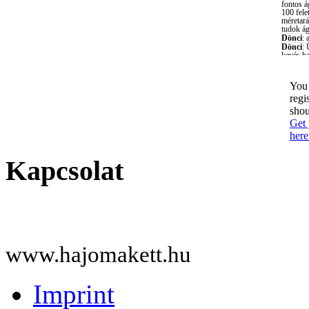
You 
regi
shou
Get 
here
Kapcsolat
www.hajomakett.hu
Imprint