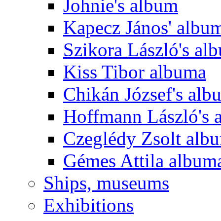
Johnie's album
Kapecz János' albu
Szikora László's al
Kiss Tibor albuma
Chikán József's alb
Hoffmann László's 
Czeglédy Zsolt alb
Gémes Attila album
Ships, museums
Exhibitions