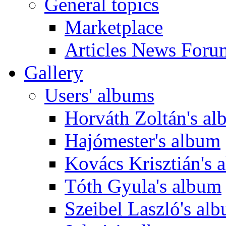
General topics
Marketplace
Articles News Foru
Gallery
Users' albums
Horváth Zoltán's a
Hajómester's album
Kovács Krisztián's 
Tóth Gyula's album
Szeibel Laszló's al