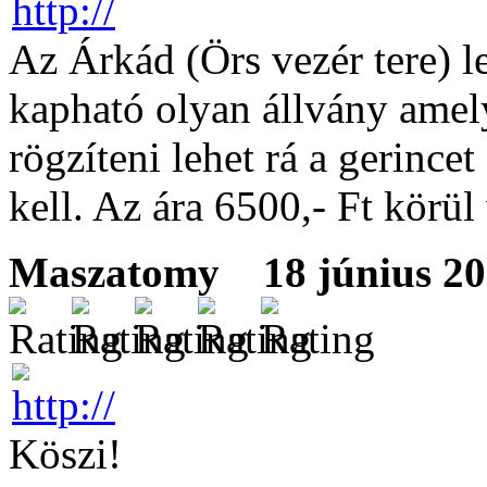
Az Árkád (Örs vezér tere) l
kapható olyan állvány amely
rögzíteni lehet rá a gerinc
kell. Az ára 6500,- Ft körül
Maszatomy
18 június 200
Köszi!