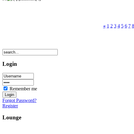
«
1
2
3
4
5
6
7
Login
Remember me
Forgot Password?
Register
Lounge