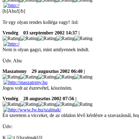
[b]Abu![/b]
Te egy olyan rendes kolléga vagy! :lol:
Vendég
03 szeptember 2002 14:37 |
Nem is olyan gagyi, mint amilyennek indult.
Üdv. Abu
Maszatomy
29 augusztus 2002 06:40 |
Jogos volt az észrevétel, köszönöm.
Vendég
28 augusztus 2002 07:56 |
Én szeretem a vicceket, de az oldalon lévő kérdésre a szavazásnál, h
Üdv:
K.
[i]szalmak[/i]