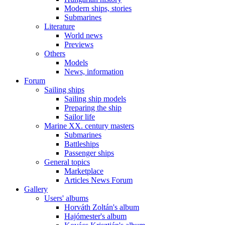
Modern ships, stories
Submarines
Literature
World news
Previews
Others
Models
News, information
Forum
Sailing ships
Sailing ship models
Preparing the ship
Sailor life
Marine XX. century masters
Submarines
Battleships
Passenger ships
General topics
Marketplace
Articles News Forum
Gallery
Users' albums
Horváth Zoltán's album
Hajómester's album