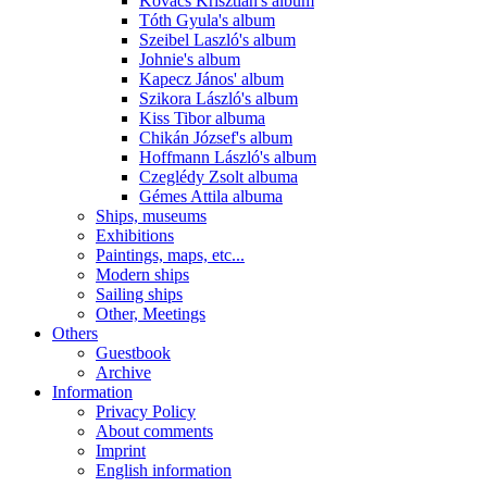
Kovács Krisztián's album
Tóth Gyula's album
Szeibel Laszló's album
Johnie's album
Kapecz János' album
Szikora László's album
Kiss Tibor albuma
Chikán József's album
Hoffmann László's album
Czeglédy Zsolt albuma
Gémes Attila albuma
Ships, museums
Exhibitions
Paintings, maps, etc...
Modern ships
Sailing ships
Other, Meetings
Others
Guestbook
Archive
Information
Privacy Policy
About comments
Imprint
English information