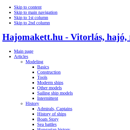
Skip to content
Skip to main navigation
Skip to 1st column
Skip to 2nd column
Hajomakett.hu - Vitorlás, hajó,
Main page
Articles
Modeling
Basics
Construction
Tools
Moderm ships
Other models
Sailing ship models
Intermittent
History
Admirals, Captains
History of ships
Boats Story
Sea battles
Hungarian history