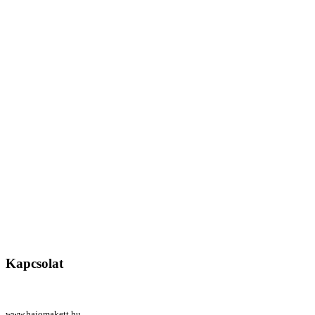
Kapcsolat
www.hajomakett.hu