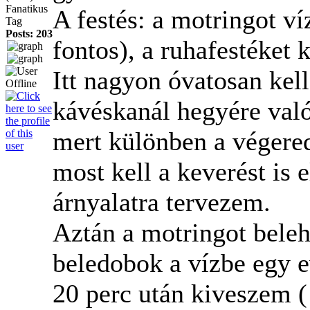
Fanatikus
A festés: a motringot ví
Tag
Posts: 203
fontos), a ruhafestéket 
Itt nagyon óvatosan kel
kávéskanál hegyére való
mert különben a végere
most kell a keverést is 
árnyalatra tervezem.
Aztán a motringot bele
beledobok a vízbe egy 
20 perc után kiveszem 