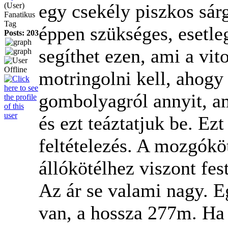
egy csekély piszkos sárg
(User)
Fanatikus
Tag
éppen szükséges, esetleg
Posts: 203
segíthet ezen, ami a vit
motringolni kell, ahogy 
gombolyagról annyit, a
és ezt teáztatjuk be. Ez
feltételezés. A mozgókö
állókötélhez viszont fest
Az ár se valami nagy. 
van, a hossza 277m. Ha