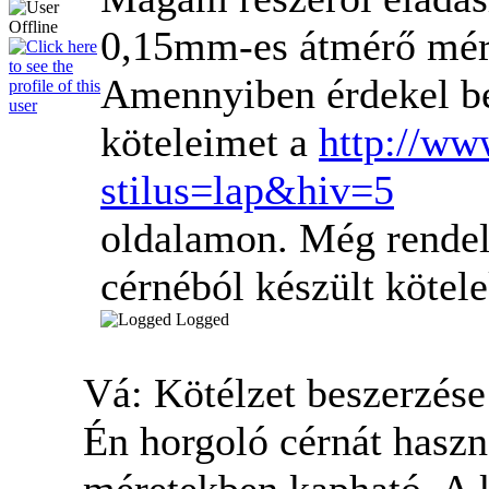
0,15mm-es átmérő mér
Amennyiben érdekel be
köteleimet a
http://ww
stilus=lap&hiv=5
oldalamon. Még rendel
cérnéból készült kötele
Logged
Vá: Kötélzet beszerzés
Én horgoló cérnát hasz
méretekben kapható. A 