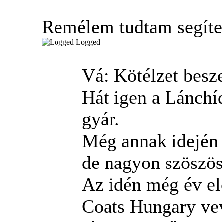
Remélem tudtam segíten
Logged
Vá: Kötélzet besz
Hát igen a Lánchíd
gyár.
Még annak idején 
de nagyon szöszös
Az idén még év el
Coats Hungary vev