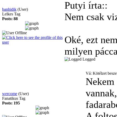
Putyi írta::
banhidik
(User)
Nem csak vi
Lelkes Tag
Posts: 88
Oké, ezt nem
milyen páccal
Logged
Vá: Kötélzet besz
Nekem 
vannak,
wercome
(User)
Fanatikus Tag
fadarab
Posts: 195
A folto