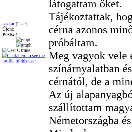
látogattam őket.
Tájékoztattak, hog
oszkár
(User)
cérna azonos minős
Újonc
Posts: 4
próbáltam.
Meg vagyok vele 
színárnyalatban és
cérnától, de a min
Az új alapanyagbó
szállítottam magy
Németországba és