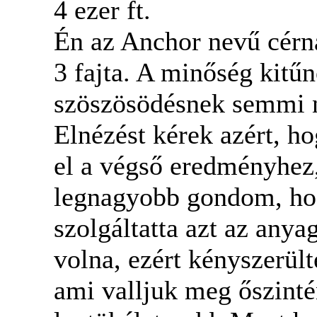
4 ezer ft.
Én az Anchor nevű cérn
3 fajta. A minőség kitűn
szöszösödésnek semmi
Elnézést kérek azért, h
el a végső eredményhez,
legnagyobb gondom, ho
szolgáltatta azt az any
volna, ezért kényszerül
ami valljuk meg őszint