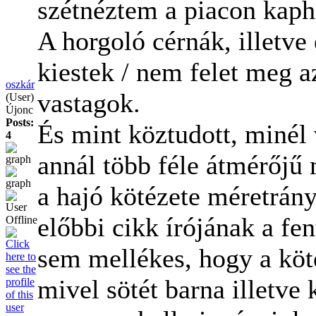
szétnéztem a piacon kaph
A horgoló cérnák, illetv
kiestek / nem felet meg 
oszkár
vastagok.
(User)
Újonc
Posts:
És mint köztudott, minél
4
annál több féle átmérőjű m
a hajó kötézete méretrán
előbbi cikk írójának a fe
sem mellékes, hogy a köté
mivel sötét barna illetve