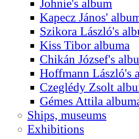
Johnie's album
Kapecz János' albu
Szikora László's al
Kiss Tibor albuma
Chikán József's alb
Hoffmann László's 
Czeglédy Zsolt alb
Gémes Attila album
Ships, museums
Exhibitions