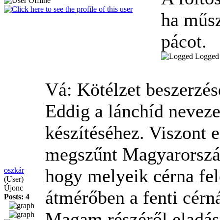
ha műsz
pácot.
Logged
Vá: Kötélzet beszerzé
Eddig a lánchíd neveze
készítéséhez. Viszont 
megszűnt Magyarország
hogy melyeik cérna fel
oszkár
(User)
Újonc
átmérőben a fenti cérn
Posts: 4
Magam részéről eladásra