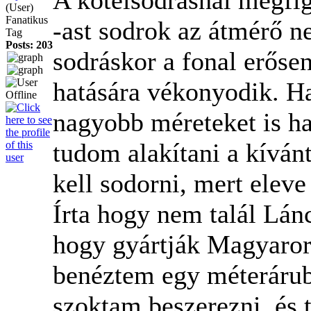
(User)
Fanatikus
-ast sodrok az átmérő n
Tag
Posts: 203
sodráskor a fonal erőse
hatására vékonyodik. H
nagyobb méreteket is ha
tudom alakítani a kívánt
kell sodorni, mert eleve
Írta hogy nem talál Lá
hogy gyártják Magyaror
benéztem egy méteráruba
szoktam beszerezni, és 