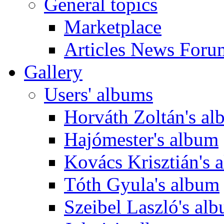
General topics
Marketplace
Articles News Foru
Gallery
Users' albums
Horváth Zoltán's a
Hajómester's album
Kovács Krisztián's 
Tóth Gyula's album
Szeibel Laszló's al