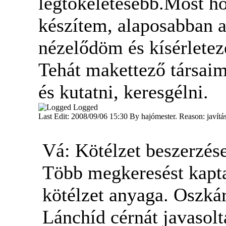
legtökéletesebb.Most ho
készítem, alaposabban ak
nézelődöm és kísérlete
Tehát makettező társaim,
és kutatni, keresgélni.
Logged
Last Edit: 2008/09/06 15:30 By hajómester. Reason: javítá
Vá: Kötélzet beszerzés
Több megkeresést kapta
kötélzet anyaga. Oszkár
Lánchíd cérnát javasolta