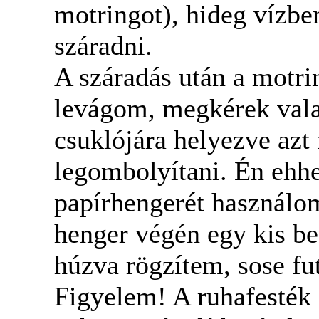
motringot), hideg vízb
száradni.
A száradás után a motrin
levágom, megkérek valak
csuklójára helyezve azt 
legombolyítani. Én eh
papírhengerét használom
henger végén egy kis be
húzva rögzítem, sose fut
Figyelem! A ruhafesték 