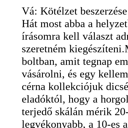
Vá: Kötélzet beszerzés
Hát most abba a helyzet
írásomra kell választ ad
szeretném kiegészíteni.
boltban, amit tegnap em
vásárolni, és egy kelle
cérna kollekciójuk dics
eladóktól, hogy a horgo
terjedő skálán mérik 20
legvékonyabb, a 10-es a