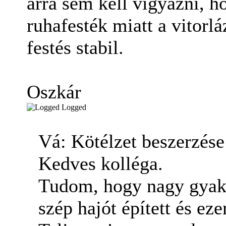
arra sem kell vigyázni, h
ruhafesték miatt a vitorláz
festés stabil.
Oszkár
Logged
Vá: Kötélzet beszerzés
Kedves kolléga.
Tudom, hogy nagy gyako
szép hajót épített és ez