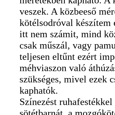
veszek. A közbeeső mére
kötélsodróval készítem
itt nem számit, mind kö
csak műszál, vagy pamut
teljesen eltűnt ezért im
méhviaszon való áthúzás
szükséges, mivel ezek 
kaphatók.
Színezést ruhafestékkel
sötétbarnát, a mozgóköté