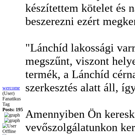
készítettem kötelet és 
beszerezni ezért megker
"Lánchíd lakossági var
megszűnt, viszont hely
termék, a Lánchíd cérn
szerkesztés alatt áll, íg
wercome
(User)
Fanatikus
Tag
Posts: 195
Amennyiben Ön kereske
vevőszolgálatunkon ker