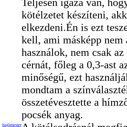
Teljesen igaza van, hog
kötélzetet készíteni, ak
elkezdeni.Én is ezt tes
kell, ami másképp nem a
használok, nem csak az 
cérnát, főleg a 0,3-ast 
minőségű, ezt használjá
mondtam a színválaszté
összetévesztette a hímz
pocsék anyag.
A kötélsodrásnál megfi
hajómester