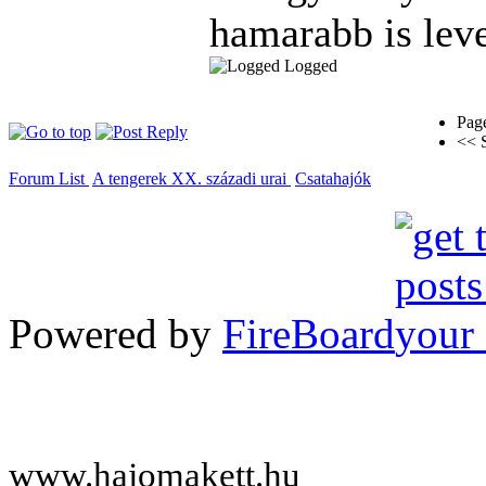
hamarabb is leve
Logged
Pag
<< S
Forum List
A tengerek XX. századi urai
Csatahajók
Powered by
FireBoard
www.hajomakett.hu