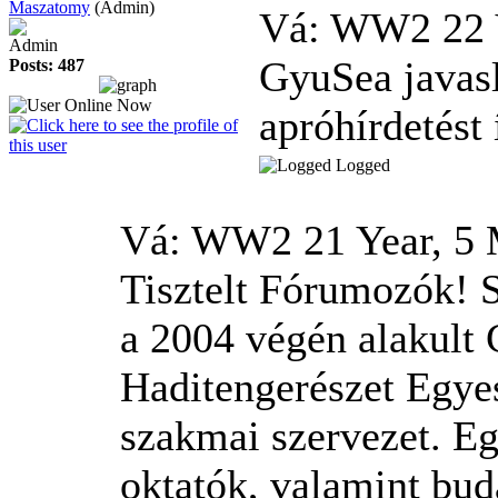
Maszatomy
(Admin)
Vá: WW2
22
Admin
GyuSea javas
Posts: 487
apróhírdetést
Logged
Vá: WW2
21 Year, 5
Tisztelt Fórumozók! S
a 2004 végén alakult 
Haditengerészet Egyes
szakmai szervezet. Eg
oktatók, valamint buda