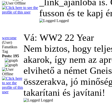
_link_ajánlóba is. 
fusson és te kapj é
Logged
Vá: WW2
22 Year
wercome
(User)
Nem biztos, hogy telje
Fanatikus
Tag
Posts: 195
akarok, így nem az apr
elvihető a német Gnei
összerakva, jó minőség
takarítani és javítani!
Logged