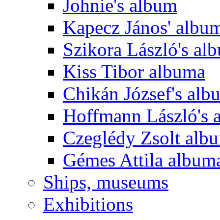
Johnie's album
Kapecz János' albu
Szikora László's al
Kiss Tibor albuma
Chikán József's alb
Hoffmann László's 
Czeglédy Zsolt alb
Gémes Attila album
Ships, museums
Exhibitions