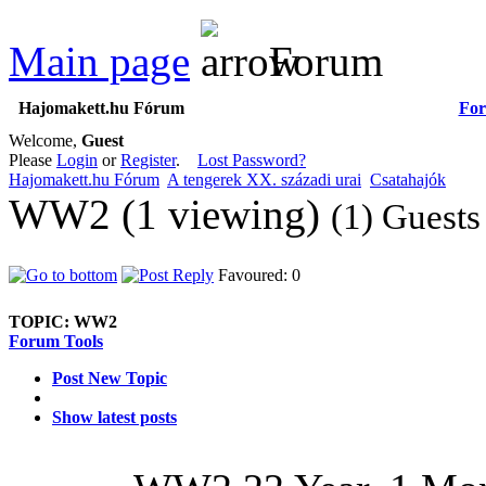
Main page
Forum
Hajomakett.hu Fórum
Fo
Welcome,
Guest
Please
Login
or
Register
.
Lost Password?
Hajomakett.hu Fórum
A tengerek XX. századi urai
Csatahajók
WW2 (1 viewing)
(1) Guests
Favoured: 0
TOPIC:
WW2
Forum Tools
Post New Topic
Show latest posts