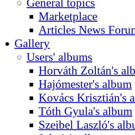
General topics
Marketplace
Articles News Foru
Gallery
Users' albums
Horváth Zoltán's a
Hajómester's album
Kovács Krisztián's 
Tóth Gyula's album
Szeibel Laszló's al