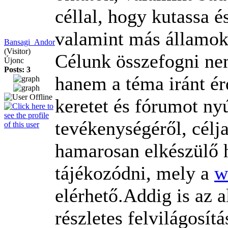
céllal, hogy kutassa 
valamint más államok 
Bansagi_Andor
(Visitor)
Célunk összefogni nem
Újonc
Posts: 3
hanem a téma iránt ér
keretet és fórumot ny
tevékenységéről, célja
hamarosan elkészülő 
tájékozódni, mely a
w
elérhető.Addig is az 
részletes felvilágosítá