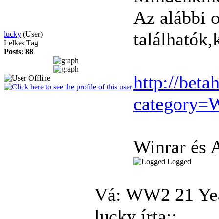
Az alábbi 
találhatók,
lucky
(User)
Lelkes Tag
Posts: 88
http://beta
category=
Winrar és 
Logged
Vá: WW2
21 Ye
lucky írta::