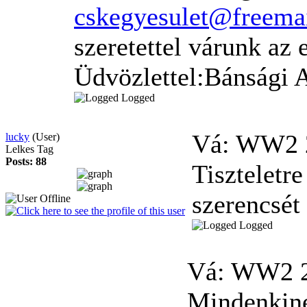
cskegyesulet@freemai
szeretettel várunk az 
Üdvözlettel:Bánsági 
Logged
Vá: WW2
lucky
(User)
Lelkes Tag
Posts: 88
Tiszteletr
szerencsét
Logged
Vá: WW2
Mindenkin