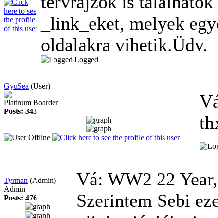
tervrajzok is található
_link_eket, melyek egyé
oldalakra vihetik.Üdv.
Logged
GyuSea
(User)
V
Platinum Boarder
Posts: 343
th
Vá: WW2
22 Year
Tyrman
(Admin)
Admin
Szerintem Sebi eze
Posts: 476