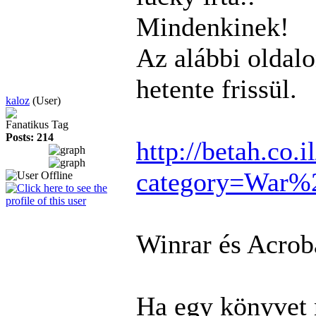
Mindenkinek!
Az alábbi oldalo
hetente frissül.
kaloz
(User)
Fanatikus Tag
Posts: 214
http://betah.co.
category=War%
Winrar és Acrob
Ha egy könyvet 