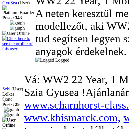
WW2
22 Year, 1 Mo
GyuSea
(User)
A neten keresztül m
Platinum Boarder
Posts: 343
modellezőt, aki WW2-
tud segítsen legyen s
anyagok érdekelnek.
Logged
Vá: WW2
22 Year, 1 
Szia Gyusea !Ajánlanám
Sebi
(User)
Lelkes
újonc
www.scharnhorst-class.
Posts: 29
www.kbismarck.com,
w