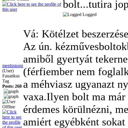
bolt...tutira jo
Logged
Vá: Kötélzet beszerzés
Az ún. kézművesboltokb
amiből gyertyát tekern
mephistomi
(férfiember nem foglal
(User)
Fanatikus
a méhviasz ugyanazt nyú
Tag
Posts: 268
vaxa.Ilyen bolt ma már
érdemes körülnézni, mer
amiért egyébként sokat