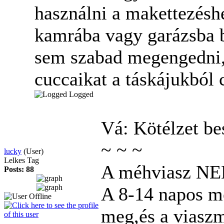
használni a makettezéshe
kamrába vagy garázsba 
sem szabad megengedni, 
cuccaikat a táskájukból 
Logged
Vá: Kötélzet b
~
~
~
lucky
(User)
Lelkes Tag
A méhviasz NEM
Posts: 88
A 8-14 napos mé
meg,és a viaszm