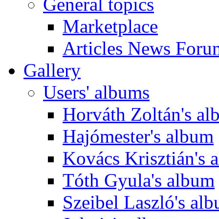
General topics
Marketplace
Articles News Foru
Gallery
Users' albums
Horváth Zoltán's a
Hajómester's album
Kovács Krisztián's 
Tóth Gyula's album
Szeibel Laszló's al