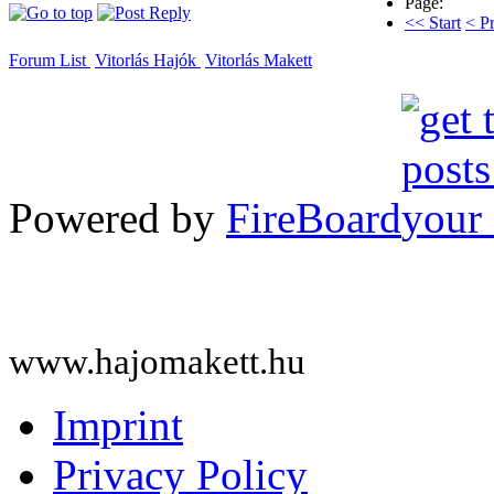
Page:
<< Start
< P
Forum List
Vitorlás Hajók
Vitorlás Makett
Powered by
FireBoard
www.hajomakett.hu
Imprint
Privacy Policy