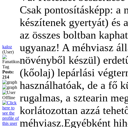
Csak pontosításképp: a 
készítenek gyertyát) és a
az összes boltban kapha
ugyanaz! A méhviasz álla
kaloz
(User)
növényből készül) erdetű
Fanatikus
Tag
(kőolaj) lepárlási végte
Posts:
214
használhatóak, de a fő 
rugalmas, a sztearin meg
korlátozottan azzá tehet
méhviasz.Egyébként hihe