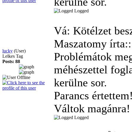
kerülne sor.
Logged
Vá: Kötélzet bes
Maszatomy írta::
lucky
(User)
Problémátok megv
Lelkes Tag
Posts: 88
méhészettel fogl
kerülne sor.
Parancs értettem
Váltok magánra
Logged