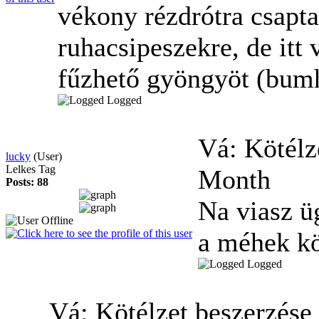
vékony rézdrótra csapta
ruhacsipeszekre, de itt
fűzhető gyöngyöt (bum
Logged
Vá: Kötélz
lucky
(User)
Lelkes Tag
Month
Posts: 88
Na viasz 
a méhek k
Logged
Vá: Kötélzet beszerzése