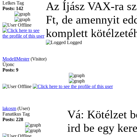
Az Íjász VAX-ra sz
Lelkes Tag
Posts: 142
Ft, de amennyit ed
komplett kötélzeté
Logged
ModellMester
(Visitor)
Újonc
Posts: 9
lakosm
(User)
Vá: Kötélzet 
Fanatikus Tag
Posts: 228
ird be egy kere