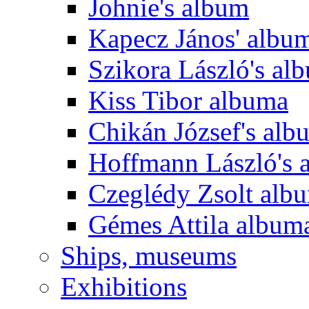
Johnie's album
Kapecz János' albu
Szikora László's al
Kiss Tibor albuma
Chikán József's alb
Hoffmann László's 
Czeglédy Zsolt alb
Gémes Attila album
Ships, museums
Exhibitions