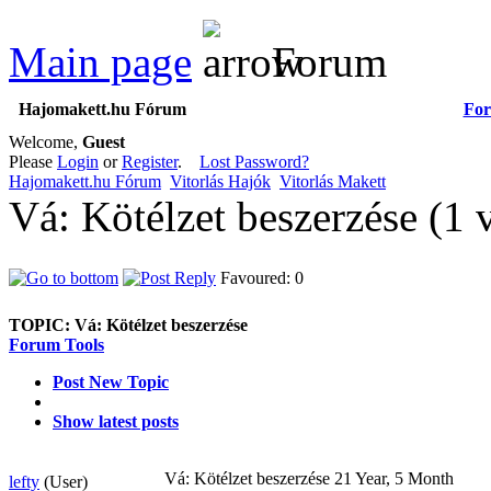
Main page
Forum
Hajomakett.hu Fórum
Fo
Welcome,
Guest
Please
Login
or
Register
.
Lost Password?
Hajomakett.hu Fórum
Vitorlás Hajók
Vitorlás Makett
Vá: Kötélzet beszerzése (1
Favoured: 0
TOPIC:
Vá: Kötélzet beszerzése
Forum Tools
Post New Topic
Show latest posts
Vá: Kötélzet beszerzése
21 Year, 5 Month
lefty
(User)