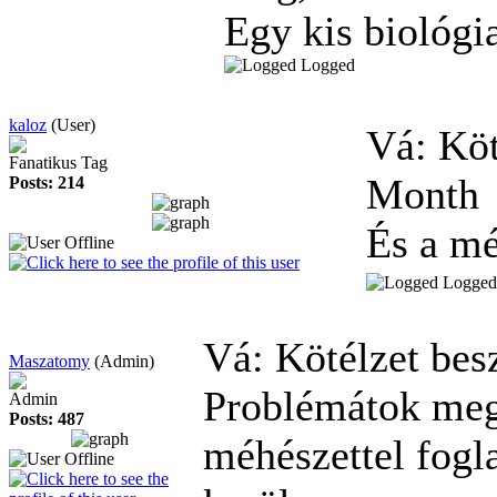
Egy kis biológi
Logged
kaloz
(User)
Vá: Köt
Fanatikus Tag
Month
Posts: 214
És a mé
Logged
Vá: Kötélzet bes
Maszatomy
(Admin)
Problémátok megv
Admin
Posts: 487
méhészettel fogl