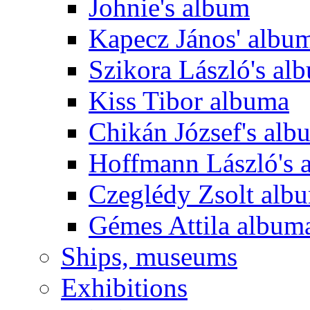
Johnie's album
Kapecz János' albu
Szikora László's al
Kiss Tibor albuma
Chikán József's alb
Hoffmann László's 
Czeglédy Zsolt alb
Gémes Attila album
Ships, museums
Exhibitions