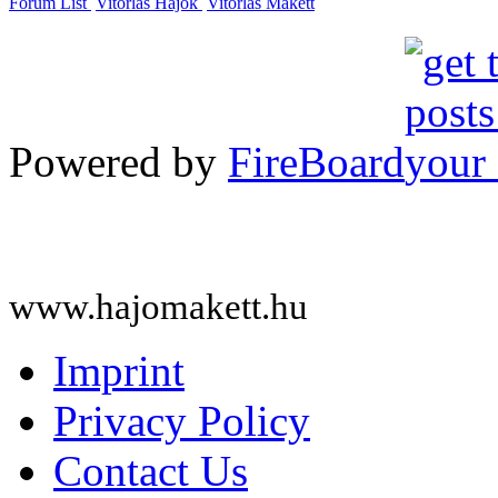
Forum List
Vitorlás Hajók
Vitorlás Makett
Powered by
FireBoard
www.hajomakett.hu
Imprint
Privacy Policy
Contact Us