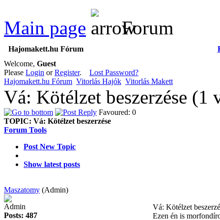
Main page
Forum
Hajomakett.hu Fórum
Welcome,
Guest
Please
Login
or
Register
.
Lost Password?
Hajomakett.hu Fórum
Vitorlás Hajók
Vitorlás Makett
Vá: Kötélzet beszerzése (1
Favoured: 0
TOPIC:
Vá: Kötélzet beszerzése
Forum Tools
Post New Topic
Show latest posts
Maszatomy
(Admin)
Admin
Vá: Kötélzet beszerz
Posts: 487
Ezen én is morfondíro