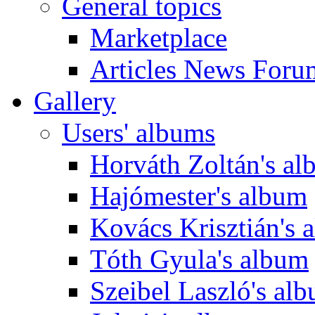
General topics
Marketplace
Articles News Foru
Gallery
Users' albums
Horváth Zoltán's a
Hajómester's album
Kovács Krisztián's 
Tóth Gyula's album
Szeibel Laszló's al