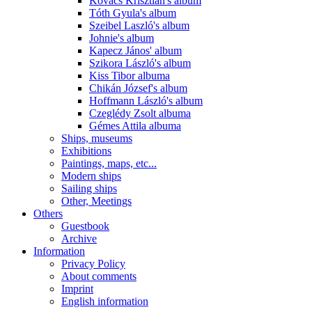
Kovács Krisztián's album
Tóth Gyula's album
Szeibel Laszló's album
Johnie's album
Kapecz János' album
Szikora László's album
Kiss Tibor albuma
Chikán József's album
Hoffmann László's album
Czeglédy Zsolt albuma
Gémes Attila albuma
Ships, museums
Exhibitions
Paintings, maps, etc...
Modern ships
Sailing ships
Other, Meetings
Others
Guestbook
Archive
Information
Privacy Policy
About comments
Imprint
English information