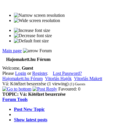
Main page
Forum
Hajomakett.hu Fórum
Welcome,
Guest
Please
Login
or
Register
.
Lost Password?
Hajomakett.hu Fórum
Vitorlás Hajók
Vitorlás Makett
Vá: Kötélzet beszerzése (1 viewing)
(1) Guests
Favoured: 0
TOPIC:
Vá: Kötélzet beszerzése
Forum Tools
Post New Topic
Show latest posts