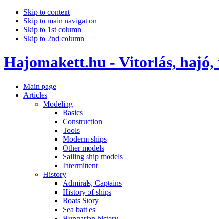
Skip to content
Skip to main navigation
Skip to 1st column
Skip to 2nd column
Hajomakett.hu - Vitorlás, hajó,
Main page
Articles
Modeling
Basics
Construction
Tools
Moderm ships
Other models
Sailing ship models
Intermittent
History
Admirals, Captains
History of ships
Boats Story
Sea battles
Hungarian history