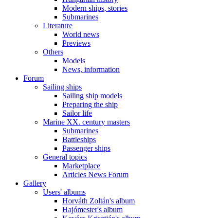
Modern ships, stories
Submarines
Literature
World news
Previews
Others
Models
News, information
Forum
Sailing ships
Sailing ship models
Preparing the ship
Sailor life
Marine XX. century masters
Submarines
Battleships
Passenger ships
General topics
Marketplace
Articles News Forum
Gallery
Users' albums
Horváth Zoltán's album
Hajómester's album