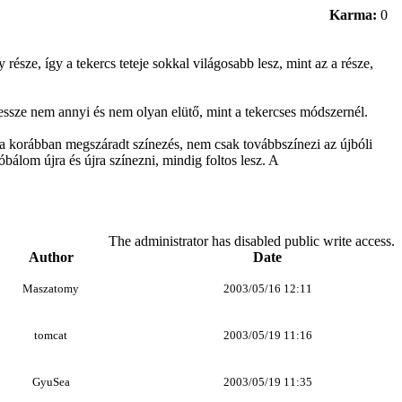
Karma:
0
 része, így a tekercs teteje sokkal világosabb lesz, mint az a része,
ssze nem annyi és nem olyan elütő, mint a tekercses módszernél.
 a korábban megszáradt színezés, nem csak továbbszínezi az újbóli
álom újra és újra színezni, mindig foltos lesz. A
The administrator has disabled public write access.
Author
Date
Maszatomy
2003/05/16 12:11
tomcat
2003/05/19 11:16
GyuSea
2003/05/19 11:35