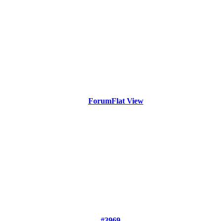
Forum
Flat View
#3969