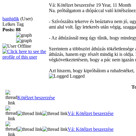
Vá: Kötélzet beszerzése
19 Year, 11 Month
Na. próbálgatom a diópáccal való kötélszínezé
banhidik
(User)
- Szívószálra tekerve és beáztatva nem jó, ugya
Lelkes Tag
ami alul volt. Így letekerés után végig, szaggat
Posts: 88
- Az áthúzásnál meg úgy tűnik, hogy mindegy
Szerintem a többszöri áthúzás tökéletlensége
áthúzás, hanem egy részét mindig ki is oldja.
végkövetkeztetésem, hogy a pác nem igazán 
Azt hiszem, hogy kipróbálom a ruhafestéket,
Logged
To
Kötélzet beszerzése
Vá: Kötélzet beszerzése
Vá: Kötélzet beszerzése