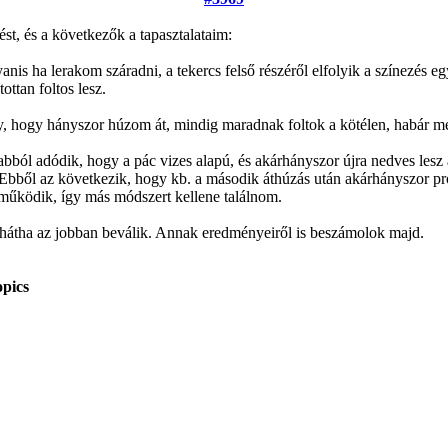
st, és a következők a tapasztalataim:
nis ha lerakom száradni, a tekercs felső részéről elfolyik a színezés egy
ottan foltos lesz.
, hogy hányszor húzom át, mindig maradnak foltok a kötélen, habár me
 abból adódik, hogy a pác vizes alapú, és akárhányszor újra nedves lesz
 Ebből az következik, hogy kb. a második áthúzás után akárhányszor prób
működik, így más módszert kellene találnom.
 hátha az jobban beválik. Annak eredményeiről is beszámolok majd.
pics