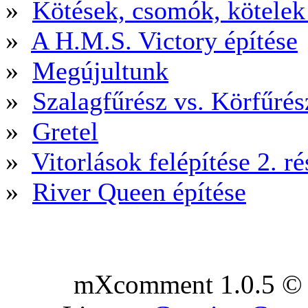
»
Kötések, csomók, kötele
»
A H.M.S. Victory építése
»
Megújultunk
»
Szalagfűrész vs. Körfűré
»
Gretel
»
Vitorlások felépítése 2. ré
»
River Queen építése
mXcomment 1.0.5 © 