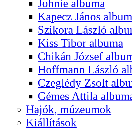
Johnie albuma
Kapecz János albu
Szikora László alb
Kiss Tibor albuma
Chikán József albu
Hoffmann László a
Czeglédy Zsolt alb
Gémes Attila album
Hajók, múzeumok
Kiállítások