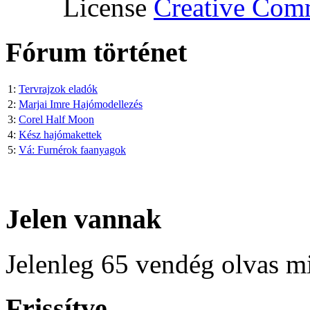
License
Creative Co
Fórum történet
1:
Tervrajzok eladók
2:
Marjai Imre Hajómodellezés
3:
Corel Half Moon
4:
Kész hajómakettek
5:
Vá: Furnérok faanyagok
Jelen vannak
Jelenleg 65 vendég olvas m
Frissítve