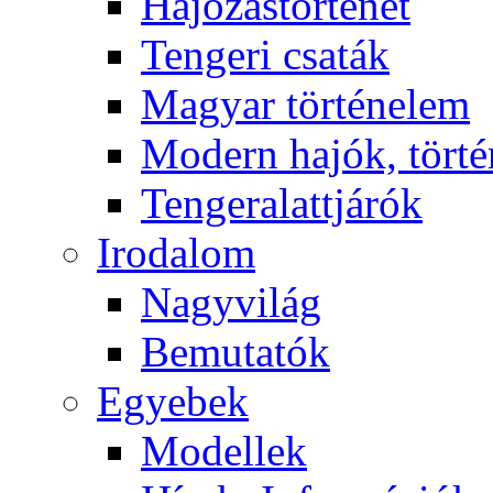
Hajózástörténet
Tengeri csaták
Magyar történelem
Modern hajók, törté
Tengeralattjárók
Irodalom
Nagyvilág
Bemutatók
Egyebek
Modellek