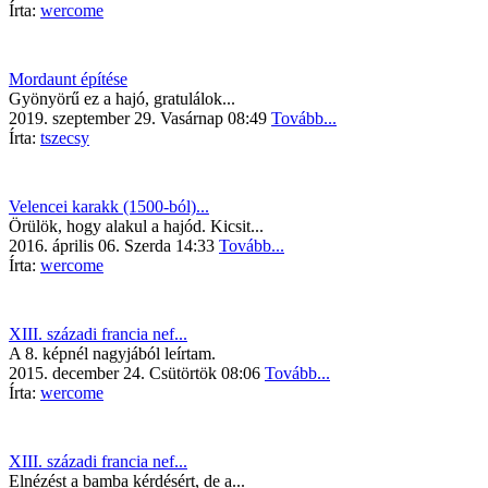
Írta:
wercome
Mordaunt építése
Gyönyörű ez a hajó, gratulálok...
2019. szeptember 29. Vasárnap 08:49
Tovább...
Írta:
tszecsy
Velencei karakk (1500-ból)...
Örülök, hogy alakul a hajód. Kicsit...
2016. április 06. Szerda 14:33
Tovább...
Írta:
wercome
XIII. századi francia nef...
A 8. képnél nagyjából leírtam.
2015. december 24. Csütörtök 08:06
Tovább...
Írta:
wercome
XIII. századi francia nef...
Elnézést a bamba kérdésért, de a...