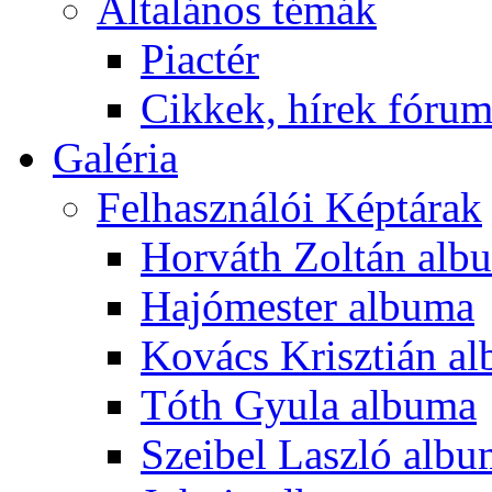
Általános témák
Piactér
Cikkek, hírek fóru
Galéria
Felhasználói Képtárak
Horváth Zoltán alb
Hajómester albuma
Kovács Krisztián a
Tóth Gyula albuma
Szeibel Laszló alb