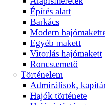
Alapismeretek
Építés alatt
Barkács
Modern hajómakett
Egyéb makett
Vitorlás hajómakett
Roncstemető
Történelem
Admirálisok, kapit
Hajók története