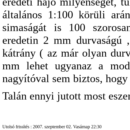
eredeti hajó milyenségét, t
általános 1:100 körüli arán
simaságát is 100 szorosan
eredetin 2 mm durvaságú , 
kátrány ( az már olyan dur
mm lehet ugyanaz a mod
nagyítóval sem biztos, hogy l
Talán ennyi jutott most esz
Utolsó frissítés : 2007. szeptember 02. Vasárnap 22:30