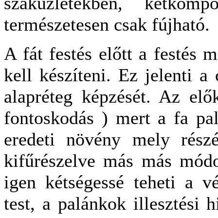
szaküzletekben, kétkom
természetesen csak fújható.
A fát festés előtt a festés 
kell készíteni. Ez jelenti a 
alapréteg képzését. Az elő
fontoskodás ) mert a fa pa
eredeti növény mely részé
kifűrészelve más más módon
igen kétségessé teheti a 
test, a palánkok illesztési h