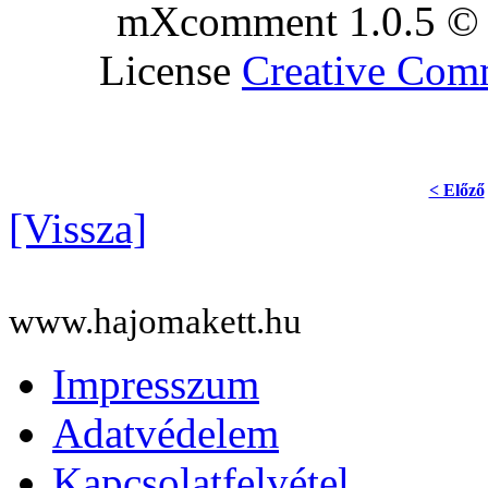
mXcomment 1.0.5 © 
License
Creative Co
< Előző
[Vissza]
www.hajomakett.hu
Impresszum
Adatvédelem
Kapcsolatfelvétel