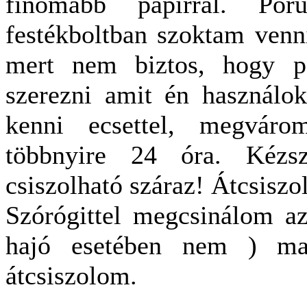
finomabb papírral. Pór
festékboltban szoktam venn
mert nem biztos, hogy p
szerezni amit én használok
kenni ecsettel, megvár
többnyire 24 óra. Kézs
csiszolható száraz! Átcsiszo
Szórógittel megcsinálom az
hajó esetében nem ) maj
átcsiszolom.