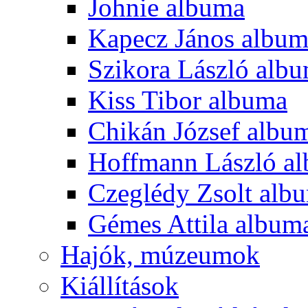
Johnie albuma
Kapecz János albu
Szikora László alb
Kiss Tibor albuma
Chikán József albu
Hoffmann László a
Czeglédy Zsolt alb
Gémes Attila album
Hajók, múzeumok
Kiállítások