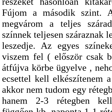
részeket hasonlóan kitaka
Fújom a második szint. A 
megvárom a teljes szárad
színnek teljesen száraznak l
leszedje. Az egyes színek
viszem fel ( először csak 
átfújva körbe ügyelve , ne
ecsettel kell elkészítenem 
akkor nem tudom egy rétegben
hanem 2-3 rétegben kell
függően kb. naponta 1-1 rét