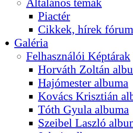
Általános témák
Piactér
Cikkek, hírek fóru
Galéria
Felhasználói Képtárak
Horváth Zoltán alb
Hajómester albuma
Kovács Krisztián a
Tóth Gyula albuma
Szeibel Laszló alb