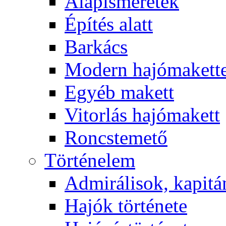
Alapismeretek
Építés alatt
Barkács
Modern hajómakett
Egyéb makett
Vitorlás hajómakett
Roncstemető
Történelem
Admirálisok, kapit
Hajók története