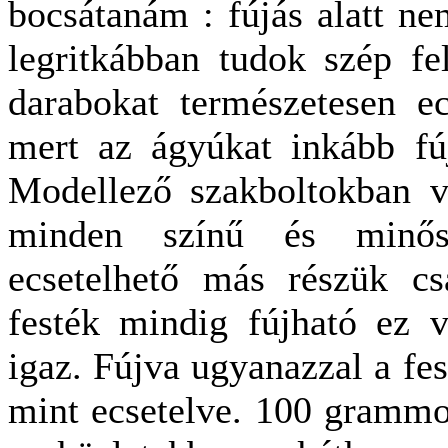
bocsátanám : fújás alatt ne
legritkábban tudok szép fel
darabokat természetesen e
mert az ágyúkat inkább f
Modellező szakboltokban va
minden színű és minős
ecsetelhető más részük cs
festék mindig fújható ez vi
igaz. Fújva ugyanazzal a fes
mint ecsetelve. 100 grammo