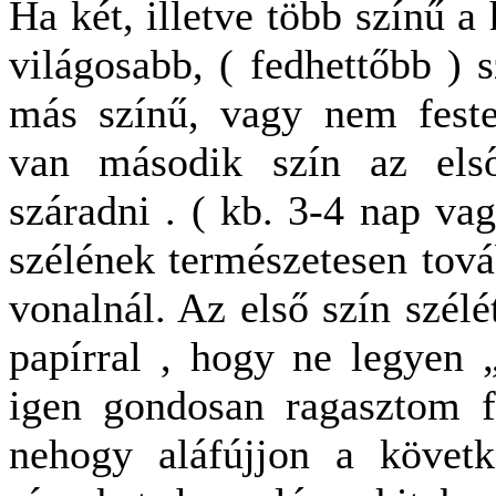
Ha két, illetve több színű a 
világosabb, ( fedhettőbb ) 
más színű, vagy nem feste
van második szín az els
száradni . ( kb. 3-4 nap vag
szélének természetesen továb
vonalnál. Az első szín szél
papírral , hogy ne legyen 
igen gondosan ragasztom fe
nehogy aláfújjon a követ