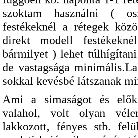
szoktam használni ( os
festékeknél a rétegek közöt
direkt modell festékekn
bármilyet ) lehet túlhígítan
de vastagsága minimális.L
sokkal kevésbé látszanak min
Ami a simaságot és előké
valahol, volt olyan vél
lakkozott, fényes stb. fel