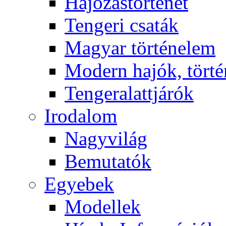
Hajózástörténet
Tengeri csaták
Magyar történelem
Modern hajók, törté
Tengeralattjárók
Irodalom
Nagyvilág
Bemutatók
Egyebek
Modellek