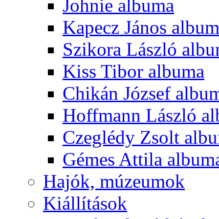
Johnie albuma
Kapecz János albu
Szikora László alb
Kiss Tibor albuma
Chikán József albu
Hoffmann László a
Czeglédy Zsolt alb
Gémes Attila album
Hajók, múzeumok
Kiállítások