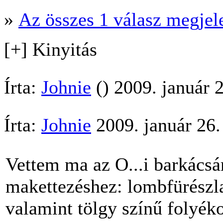
»
Az összes 1 válasz megjel
[+] Kinyitás
Írta:
Johnie
() 2009. január 
Írta:
Johnie
2009. január 26.
Vettem ma az O...i barkácsá
makettezéshez: lombfürészlap
valamint tölgy színű folyéko