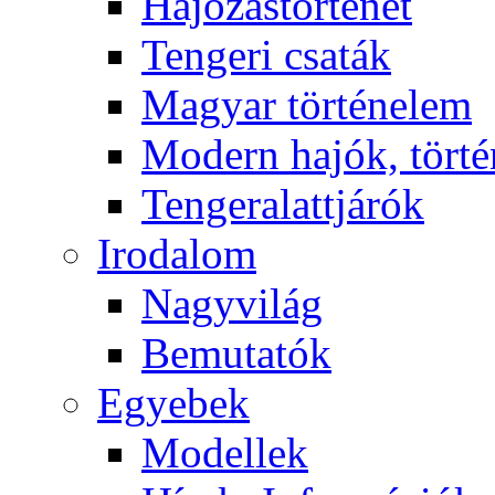
Hajózástörténet
Tengeri csaták
Magyar történelem
Modern hajók, törté
Tengeralattjárók
Irodalom
Nagyvilág
Bemutatók
Egyebek
Modellek