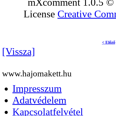
mXcomment 1.0.5 © 
License
Creative Co
< Előző
[Vissza]
www.hajomakett.hu
Impresszum
Adatvédelem
Kapcsolatfelvétel