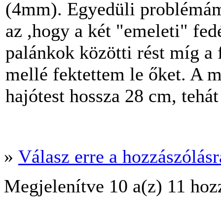
(4mm). Egyedüli problémám
az ,hogy a két "emeleti" fe
palánkok közötti rést míg a
mellé fektettem le őket. A m
hajótest hossza 28 cm, tehát 
»
Válasz erre a hozzászólásra
Megjelenítve 10 a(z) 11 hoz