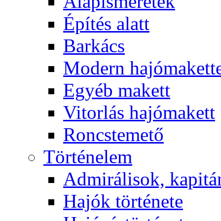
Alapismeretek
Építés alatt
Barkács
Modern hajómakett
Egyéb makett
Vitorlás hajómakett
Roncstemető
Történelem
Admirálisok, kapit
Hajók története