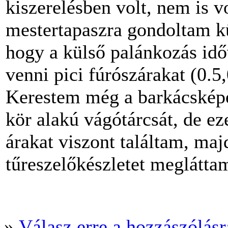
kiszerelésben volt, nem is vo
mestertapaszra gondoltam kü
hogy a külső palánkozás idő
venni pici fúrószárakat (0.5
Kerestem még a barkácsképe
kör alakú vágótárcsát, de e
árakat viszont találtam, maj
tűreszelőkészletet meglátta
»
Válasz erre a hozzászólásra