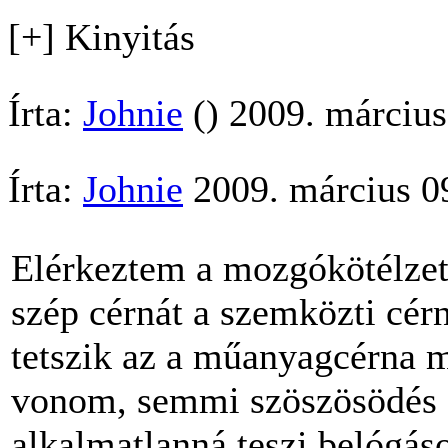
[+] Kinyitás
Írta:
Johnie
() 2009. március
Írta:
Johnie
2009. március 09
Elérkeztem a mozgókötélzet
szép cérnát a szemközti cé
tetszik az a műanyagcérna 
vonom, semmi szöszösödés d
alkalmatlanná teszi belógáso