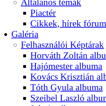
Általános témák
Piactér
Cikkek, hírek fóru
Galéria
Felhasználói Képtárak
Horváth Zoltán alb
Hajómester albuma
Kovács Krisztián a
Tóth Gyula albuma
Szeibel Laszló alb