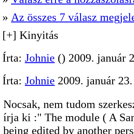
»
Az összes 7 válasz megjel
[+] Kinyitás
Írta:
Johnie
() 2009. január 
Írta:
Johnie
2009. január 23.
Nocsak, nem tudom szerkeszt
írja ki :" The module ( A Sa
being edited by another pers