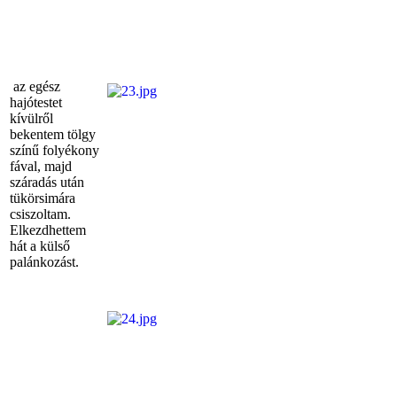
az egész
hajótestet
kívülről
bekentem tölgy
színű folyékony
fával, majd
száradás után
tükörsimára
csiszoltam.
Elkezdhettem
hát a külső
palánkozást.